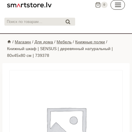
Перейти
0
к
контенту
Искать:
Поиск
/
Магазин
/
Для дома
/
Мебель
/
Книжные полки
/
Книжный шкаф | SENSUS | деревянный натуральный |
80x45x80 см | 739378