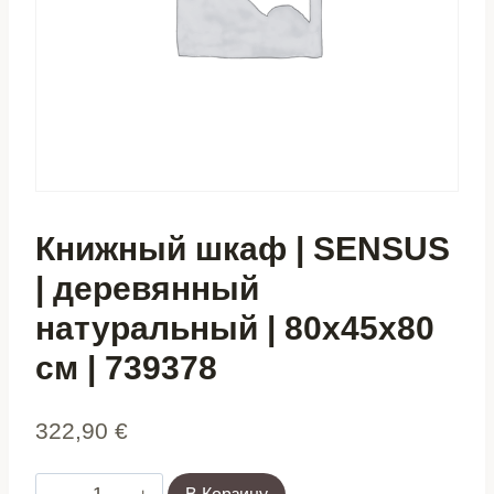
Книжный шкаф | SENSUS
| деревянный
натуральный | 80x45x80
см | 739378
322,90
€
Количество