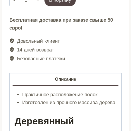
В Корзину
товара
Книжный
Бесплатная доставка при заказе свыше 50
шкаф
евро!
|
SENSUS
Довольный клиент
|
14 дней возврат
деревянный
Безопасные платежи
натуральный
|
80x45x80
Описание
см
|
Практичное расположение полок
739378
Изготовлен из прочного массива дерева
Деревянный