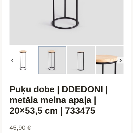
Puķu dobe | DDEDONI |
metāla melna apaļa |
20×53,5 cm | 733475
45,90
€