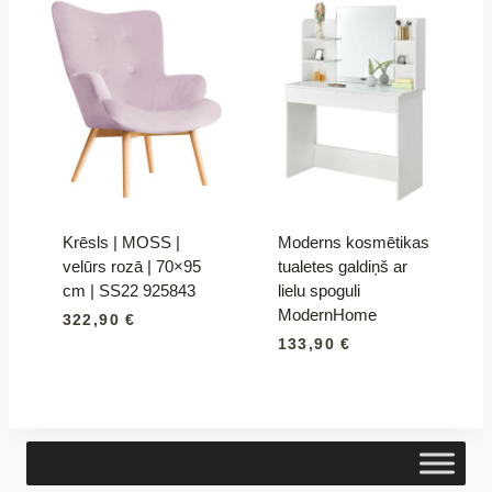
Krēsls | MOSS |
Moderns kosmētikas
velūrs rozā | 70×95
tualetes galdiņš ar
cm | SS22 925843
lielu spoguli
ModernHome
322,90
€
133,90
€