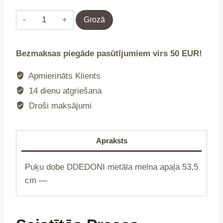
Puķu
Grozā
dobe
|
Bezmaksas piegāde pasūtījumiem virs 50 EUR!
DDEDONI
|
Apmierināts Klients
metāla
14 dienu atgriešana
melna
Droši maksājumi
apaļa
|
20x53,5
Apraksts
cm
|
Puķu dobe DDEDONI metāla melna apaļa 53,5
733475
cm —
daudzums