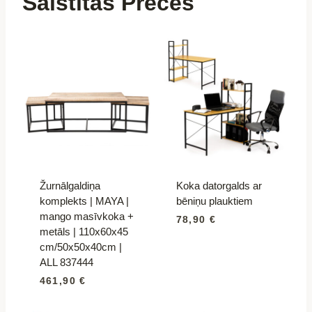
Saistītās Preces
Žurnālgaldiņa
Koka datorgalds ar
komplekts | MAYA |
bēniņu plauktiem
mango masīvkoka +
78,90
€
metāls | 110x60x45
cm/50x50x40cm |
ALL 837444
461,90
€