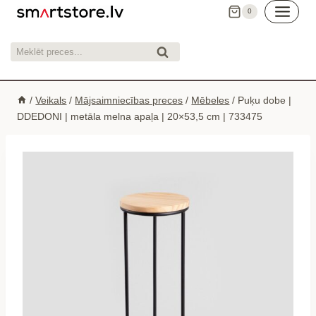
Skip
0
to
content
Meklēt:
Meklēt
/
Veikals
/
Mājsaimniecības preces
/
Mēbeles
/
Puķu dobe |
DDEDONI | metāla melna apaļa | 20×53,5 cm | 733475