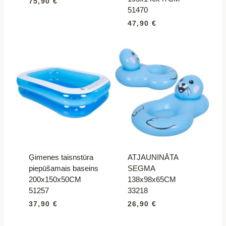
75,90
€
51470
47,90
€
Ģimenes taisnstūra
ATJAUNINĀTA
piepūšamais baseins
SEGMA
200x150x50CM
138x98x65CM
51257
33218
37,90
€
26,90
€