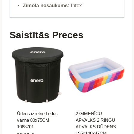
Zīmola nosaukums:
Intex
Saistītās Preces
Ūdens izlietne Ledus
2 ĢIMENĪCU
vanna 80x75CM
APVALKS 2 RINGU
1068701
APVALKS DŪDENS
195x140x47CM