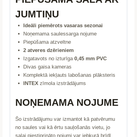
JUMTIŅU
Ideāli piemērots vasaras sezonai
Noņemama saulessarga nojume
Piepūšama atzveltne
2 atveres dzērieniem
Izgatavots no izturīga
0,45 mm PVC
Divas gaisa kameras
Komplektā iekļauts labošanas plāksteris
INTEX
zīmola izstrādājums
NOŅEMAMA NOJUME
Šo izstrādājumu var izmantot kā patvērumu
no saules vai kā ērtu sauļošanās vietu, jo
salai piestiprināto nojumi var jebkurā brīdī