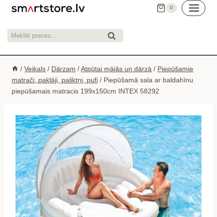
Skip
0
to
content
Meklēt:
Meklēt
/
Veikals
/
Dārzam
/
Atpūtai mājās un dārzā
/
Piepūšamie
matrači, paklāji, paliktņi, pufi
/
Piepūšamā sala ar baldahīnu
piepūšamais matracis 199x150cm INTEX 58292