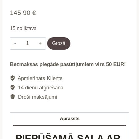
145,90
€
15 noliktavā
Piepūšamā
Grozā
sala
ar
Bezmaksas piegāde pasūtījumiem virs 50 EUR!
baldahīnu
piepūšamais
Apmierināts Klients
matracis
14 dienu atgriešana
199x150cm
Droši maksājumi
INTEX
58292
daudzums
Apraksts
PIEPŪŠAMĀ SALA AR