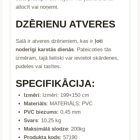
atlocīt vai noņemt.
DZĒRIENU ATVERES
Salā ir atveres dzērieniem, kas ir
ļoti
noderīgi karstās dienās
. Pateicoties tās
izmēram, tajā lieliski var ievietot skārdenes,
pudeles vai tasītes.
SPECIFIKĀCIJA:
Izmēri
: Izmēri: 199×150 cm
Materiāls
: MATERIĀLS: PVC
PVC biezums:
0,45 mm
Svars
: 10,25 kg
Maksimālā slodze
: 200kg
Produkta kods:
57190