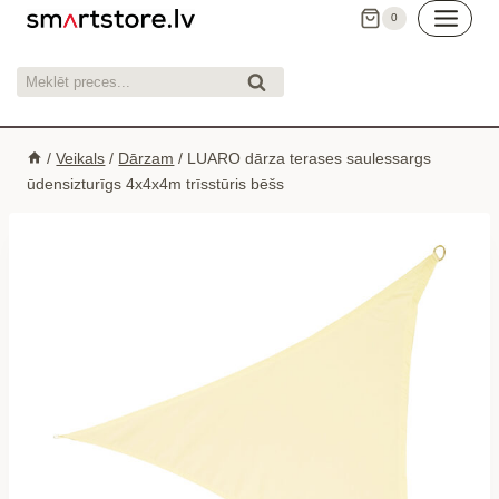
Skip
0
to
content
Meklēt:
Meklēt
/
Veikals
/
Dārzam
/
LUARO dārza terases saulessargs
ūdensizturīgs 4x4x4m trīsstūris bēšs