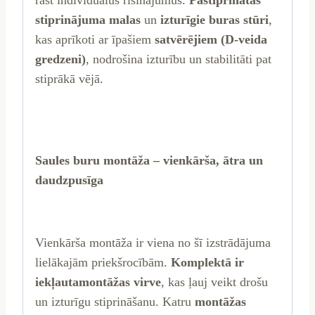
rast individuālus risinājumus.
Pastiprinātās
stiprinājuma malas
un
izturīgie buras stūri
,
kas aprīkoti ar īpašiem
satvērējiem (D-veida
gredzeni)
, nodrošina izturību un stabilitāti pat
stiprākā vējā.
Saules buru montāža – vienkārša, ātra un
daudzpusīga
Vienkārša montāža ir viena no šī izstrādājuma
lielākajām priekšrocībām.
Komplektā
ir
iekļauta
montāžas virve
, kas ļauj veikt drošu
un izturīgu stiprināšanu. Katru
montāžas