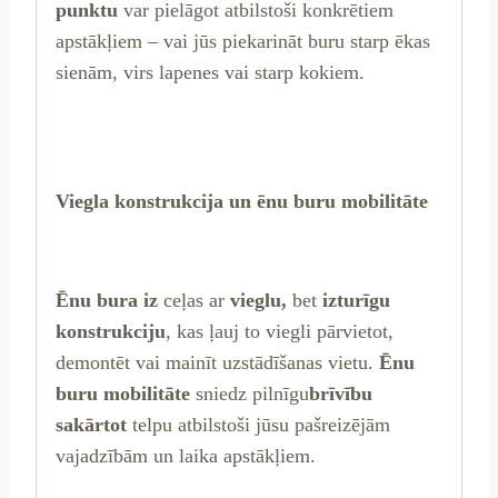
punktu
var pielāgot atbilstoši konkrētiem
apstākļiem – vai jūs piekarināt buru starp ēkas
sienām, virs lapenes vai starp kokiem.
Viegla konstrukcija un ēnu buru mobilitāte
Ēnu bura iz
ceļas ar
vieglu,
bet
izturīgu
konstrukciju
, kas ļauj to viegli pārvietot,
demontēt vai mainīt uzstādīšanas vietu.
Ēnu
buru mobilitāte
sniedz pilnīgu
brīvību
sakārtot
telpu atbilstoši jūsu pašreizējām
vajadzībām un laika apstākļiem.