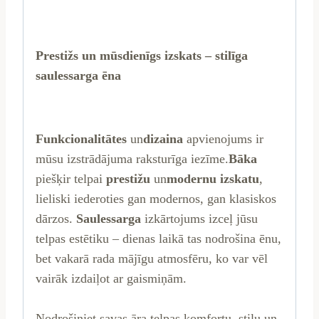
Prestižs un mūsdienīgs izskats – stilīga
saulessarga ēna
Funkcionalitātes
un
dizaina
apvienojums ir
mūsu izstrādājuma raksturīga iezīme.
Bāka
piešķir telpai
prestižu
un
modernu
izskatu
,
lieliski iederoties gan modernos, gan klasiskos
dārzos.
Saulessarga
izkārtojums izceļ jūsu
telpas estētiku – dienas laikā tas nodrošina ēnu,
bet vakarā rada mājīgu atmosfēru, ko var vēl
vairāk izdaiļot ar gaismiņām.
Nodrošiniet savas āra telpas komfortu, stilu un