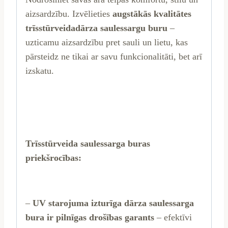
aizsardzību. Izvēlieties
augstākās kvalitātes
trīsstūrveida
dārza saulessargu buru
–
uzticamu aizsardzību pret sauli un lietu, kas
pārsteidz ne tikai ar savu funkcionalitāti, bet arī
izskatu.
Trīsstūrveida saulessarga buras
priekšrocības:
–
UV starojuma izturīga dārza saulessarga
bura ir pilnīgas drošības garants
– efektīvi