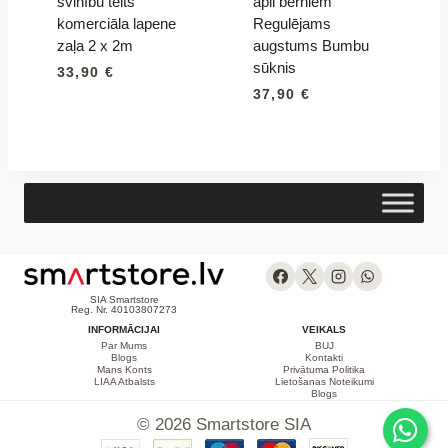
svinību telts
apli bērniem
komerciāla lapene
Regulējams
zaļa 2 x 2m
augstums Bumbu
sūknis
33,90
€
37,90
€
SIA Smartstore
Reg. Nr. 40103807273
INFORMĀCIJAI
VEIKALS
Par Mums
BUJ
Blogs
Kontakti
Mans Konts
Privātuma Politika
LIAA Atbalsts
Lietošanas Noteikumi
Blogs
© 2026 Smartstore SIA