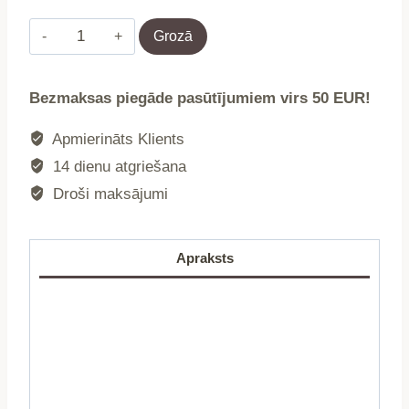
LUARO
Grozā
dārza
terases
Bezmaksas piegāde pasūtījumiem virs 50 EUR!
saulessargs
ūdensizturīgs
Apmierināts Klients
4x4x4m
14 dienu atgriešana
trīsstūris
Droši maksājumi
bēšs
daudzums
Apraksts