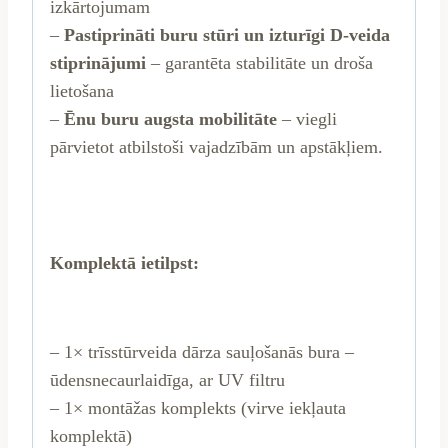
izkārtojumam
–
Pastiprināti buru stūri un izturīgi D-veida
stiprinājumi
– garantēta stabilitāte un droša
lietošana
–
Ēnu buru augsta mobilitāte
– viegli
pārvietot atbilstoši vajadzībām un apstākļiem.
Komplektā ietilpst:
– 1× trīsstūrveida dārza sauļošanās bura –
ūdensnecaurlaidīga, ar UV filtru
– 1× montāžas komplekts (virve iekļauta
komplektā)