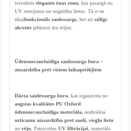
izveidotu
elegantu ēnas zonu
, kas pasargā no
UV starojuma un negaidīta lietus. Tā ir ne
tikai
funkcionāls saulessargs
, bet arī
stilīgs
akcents
jebkurai āra telpai.
Ūdensnecaurlaidīga saulessarga bura –
aizsardzība pret visiem laikapstākļiem
Dārza saulessarga bura
, kas izgatavota no
augstas kvalitātes PU Oxford
ūdensnecaurlaidīga materiāla,
nodrošina
uzticamu aizsardzību pret sauli,
vieglu lietu
un
vēju
. Pateicoties
UV filtrācijai
, materiāls