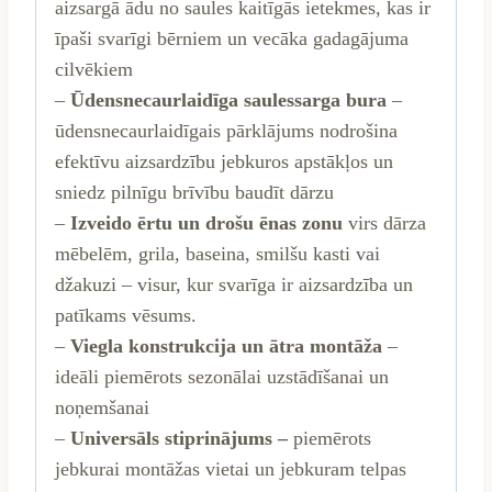
aizsargā ādu no saules kaitīgās ietekmes, kas ir
īpaši svarīgi bērniem un vecāka gadagājuma
cilvēkiem
–
Ūdensnecaurlaidīga saulessarga bura
–
ūdensnecaurlaidīgais pārklājums nodrošina
efektīvu aizsardzību jebkuros apstākļos un
sniedz pilnīgu brīvību baudīt dārzu
–
Izveido ērtu un drošu ēnas zonu
virs dārza
mēbelēm, grila, baseina, smilšu kasti vai
džakuzi – visur, kur svarīga ir aizsardzība un
patīkams vēsums.
–
Viegla konstrukcija un ātra montāža
–
ideāli piemērots sezonālai uzstādīšanai un
noņemšanai
–
Universāls stiprinājums –
piemērots
jebkurai montāžas vietai un jebkuram telpas