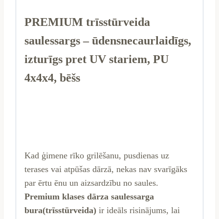
PREMIUM trīsstūrveida
saulessargs – ūdensnecaurlaidīgs,
izturīgs pret UV stariem, PU
4x4x4, bēšs
Kad ģimene rīko grilēšanu, pusdienas uz
terases vai atpūšas dārzā, nekas nav svarīgāks
par ērtu ēnu un aizsardzību no saules.
Premium klases
dārza saulessarga
bura
(trīsstūrveida)
ir ideāls risinājums, lai