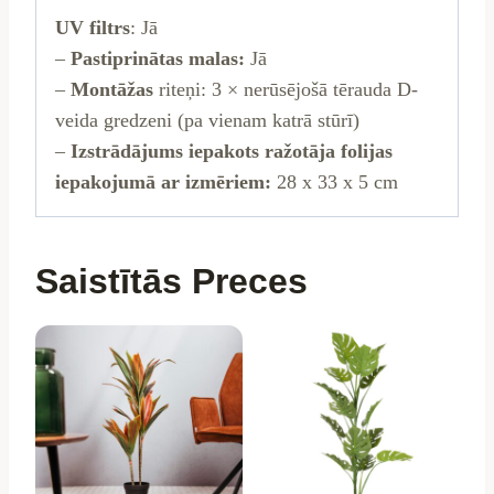
UV filtrs
: Jā
–
Pastiprinātas malas:
Jā
–
Montāžas
riteņi: 3 × nerūsējošā tērauda D-
veida gredzeni (pa vienam katrā stūrī)
–
Izstrādājums iepakots ražotāja folijas
iepakojumā ar izmēriem:
28 x 33 x 5 cm
Saistītās Preces