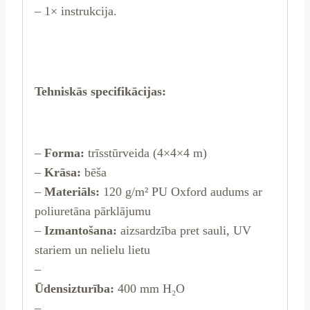
– 1× instrukcija.
Tehniskās specifikācijas:
–
Forma:
trīsstūrveida (4×4×4 m)
–
Krāsa:
bēša
–
Materiāls:
120 g/m² PU Oxford audums ar
poliuretāna pārklājumu
–
Izmantošana:
aizsardzība pret sauli, UV
stariem un nelielu lietu
–
Ūdensizturība:
400 mm H₂O
–