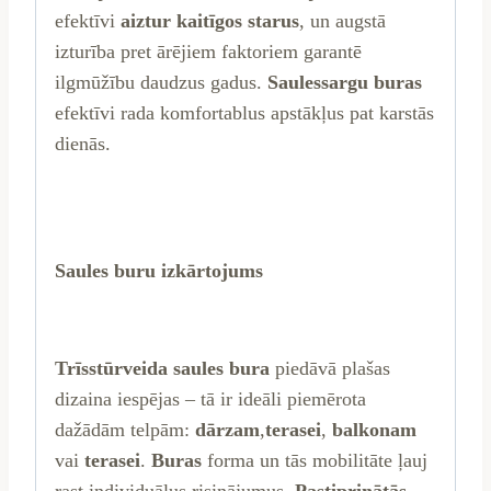
efektīvi
aiztur kaitīgos starus
, un augstā
izturība pret ārējiem faktoriem garantē
ilgmūžību daudzus gadus.
Saulessargu buras
efektīvi rada komfortablus apstākļus pat karstās
dienās.
Saules buru izkārtojums
Trīsstūrveida saules bura
piedāvā plašas
dizaina iespējas – tā ir ideāli piemērota
dažādām telpām:
dārzam
,
terasei
,
balkonam
vai
terasei
.
Buras
forma un tās mobilitāte ļauj