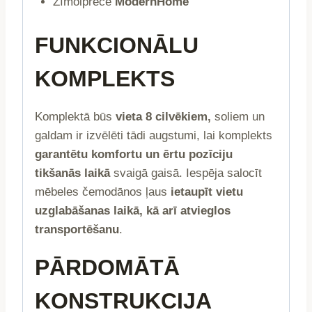
Zīmolprece
ModernHome
FUNKCIONĀLU
KOMPLEKTS
Komplektā būs
vieta 8 cilvēkiem,
soliem un
galdam ir izvēlēti tādi augstumi, lai komplekts
garantētu komfortu un ērtu pozīciju
tikšanās laikā
svaigā gaisā. Iespēja salocīt
mēbeles čemodānos ļaus
ietaupīt vietu
uzglabāšanas laikā, kā arī atvieglos
transportēšanu
.
PĀRDOMĀTĀ
KONSTRUKCIJA