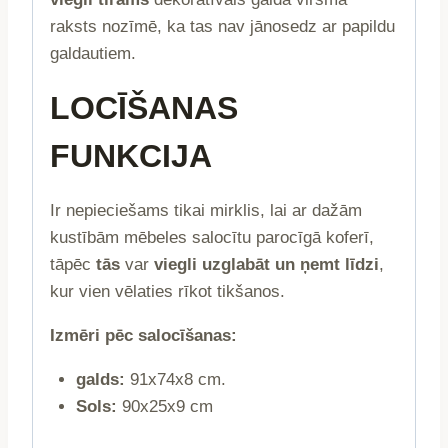
raksts nozīmē, ka tas nav jānosedz ar papildu
galdautiem.
LOCĪŠANAS
FUNKCIJA
Ir nepieciešams tikai mirklis, lai ar dažām
kustībām mēbeles salocītu parocīgā koferī,
tāpēc
tās
var
viegli uzglabāt un ņemt līdzi
,
kur vien vēlaties rīkot tikšanos.
Izmēri pēc salocīšanas:
galds:
91x74x8 cm.
Sols:
90x25x9 cm