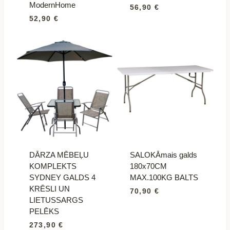
ModernHome
56,90
€
52,90
€
DĀRZA MĒBEĻU
SALOKĀmais galds
KOMPLEKTS
180x70CM
SYDNEY GALDS 4
MAX.100KG BALTS
KRĒSLI UN
70,90
€
LIETUSSARGS
PELĒKS
273,90
€