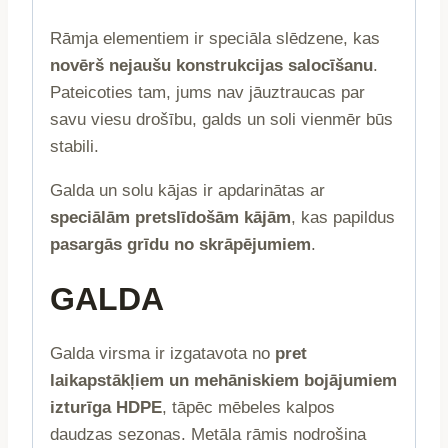
Rāmja elementiem ir speciāla slēdzene, kas
novērš nejaušu konstrukcijas salocīšanu
.
Pateicoties tam, jums nav jāuztraucas par
savu viesu drošību, galds un soli vienmēr būs
stabili.
Galda un solu kājas ir apdarinātas ar
speciālām pretslīdošām kājām
, kas papildus
pasargās grīdu no skrāpējumiem
.
GALDA
Galda virsma ir izgatavota no
pret
laikapstākļiem un mehāniskiem bojājumiem
izturīga HDPE
, tāpēc mēbeles kalpos
daudzas sezonas. Metāla rāmis nodrošina