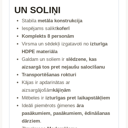
UN SOLIŅI
Stabila
metāla konstrukcija
Iespējams salikt
koferī
Komplekts 8 personām
Virsma un sēdekļi izgatavoti no
izturīga
HDPE materiāla
Galdam un soliem ir
slēdzene, kas
aizsargā tos pret nejaušu salocīšanu
Transportēšanas rokturi
Kājas ir apdarinātas ar
aizsargājošām
kājiņām
Mēbeles ir
izturīgas pret laikapstākļiem
Ideāli piemērots ģimenes
āra
pasākumiem, pasākumiem, ēdināšanas
dārziem
.