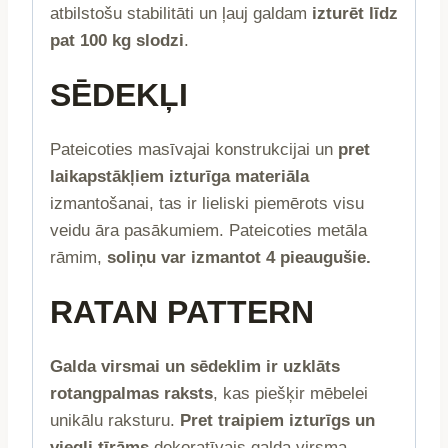
atbilstošu stabilitāti un ļauj galdam
izturēt līdz
pat 100 kg slodzi
.
SĒDEKĻI
Pateicoties masīvajai konstrukcijai un
pret
laikapstākļiem izturīga materiāla
izmantošanai, tas ir lieliski piemērots visu
veidu āra pasākumiem. Pateicoties metāla
rāmim,
soliņu var izmantot 4 pieaugušie.
RATAN PATTERN
Galda virsmai un sēdeklim ir uzklāts
rotangpalmas raksts
, kas piešķir mēbelei
unikālu raksturu.
Pret traipiem izturīgs un
viegli tīrāms
dekoratīvais galda virsma