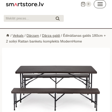
Skip
0
to
content
Meklēt:
Meklēt
/
Veikals
/
Dārzam
/
Dārza galdi
/
Ēdināšanas galds 180cm +
2 soliņi Rattan banketu komplekts ModernHome