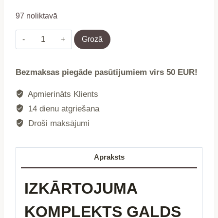
97 noliktavā
Ēdināšanas
Grozā
galds
180cm
Bezmaksas piegāde pasūtījumiem virs 50 EUR!
+
2
Apmierināts Klients
soliņi
14 dienu atgriešana
Rattan
Droši maksājumi
banketu
komplekts
ModernHome
Apraksts
daudzums
IZKĀRTOJUMA
KOMPLEKTS GALDS