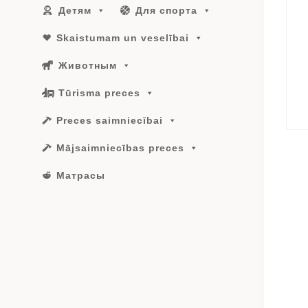
Детям
Для спорта
Skaistumam un veselībai
Животным
Tūrisma preces
Preces saimniecībai
Mājsaimniecības preces
Матрасы