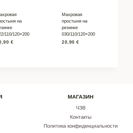
ахровая
Махровая
ростыня на
простыня на
езинке
резинке
22/110/120×200
030/110/120×200
0,90
€
20,90
€
Я
МАГАЗИН
ЧЗВ
Контакты
Политика конфиденциальности