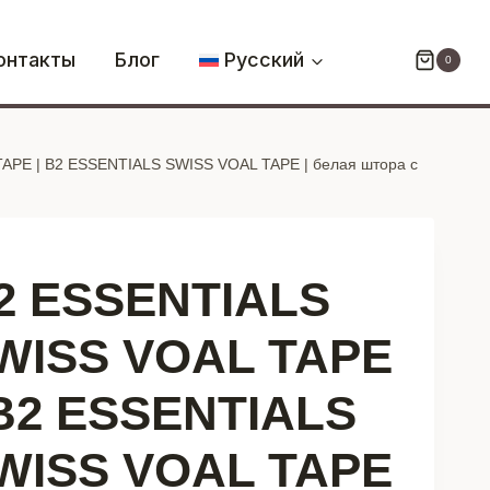
B2
ESSENTIALS
онтакты
Блог
Русский
0
SWISS
VOAL
TAPE
APE | B2 ESSENTIALS SWISS VOAL TAPE | белая штора с
|
B2
ESSENTIALS
SWISS
2 ESSENTIALS
VOAL
TAPE
WISS VOAL TAPE
|
белая
 B2 ESSENTIALS
штора
с
WISS VOAL TAPE
лентой