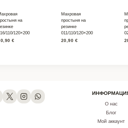
Махровая
Махровая
М
простыня на
простыня на
п
езинке
резинке
р
16/110/120×200
011/110/120×200
0
20,90
€
20,90
€
2
ИНФОРМАЦИ
О нас
Блог
Мой аккаунт