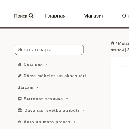
Перейти
к
Главная
Магазин
О 
Поиск
контенту
/
Мага
Поиск
лентой | 
Спальня
Dārza mēbeles un aksesuāri
dārzam
Бытовая техника
Dāvanas, svētku atribūti
Auto un moto preces