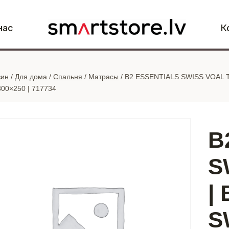
нас
К
зин
/
Для дома
/
Спальня
/
Матрасы
/
B2 ESSENTIALS SWISS VOAL T
300×250 | 717734
B
S
|
S