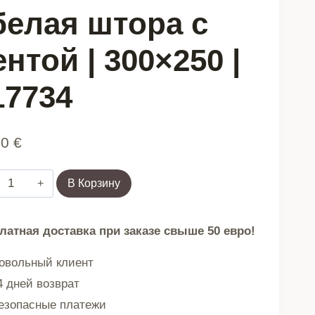
|
 белая штора с
300x250
|
ентой | 300×250 |
717734
17734
90
€
Количество
В Корзину
товара
B2
латная доставка при заказе свыше 50 евро!
ESSENTIALS
SWISS
вольный клиент
VOAL
 дней возврат
TAPE
зопасные платежи