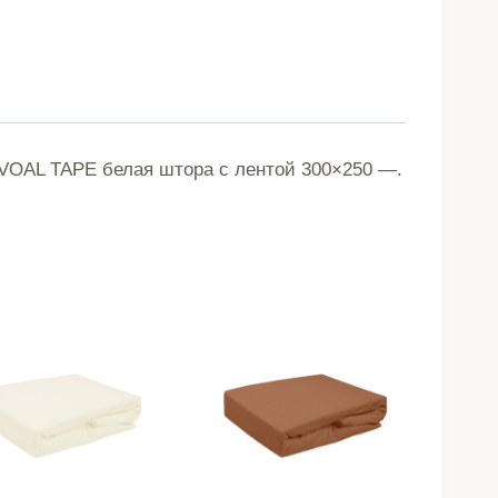
B2
ESSENTIALS
SWISS
VOAL
TAPE
OAL TAPE белая штора с лентой 300×250 —.
белая
штора
с
лентой
300x250
717734