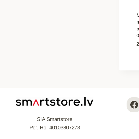
р
0
SIA Smartstore
Рег. Но. 40103807273