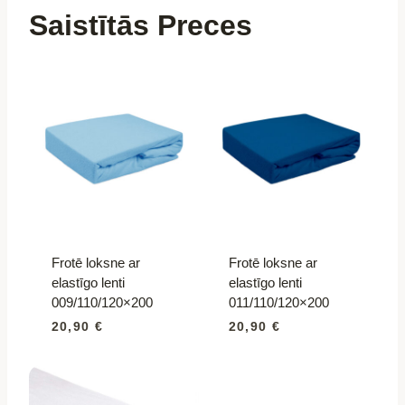
|
Saistītās Preces
300x250
|
717734
daudzums
Frotē loksne ar
Frotē loksne ar
elastīgo lenti
elastīgo lenti
009/110/120×200
011/110/120×200
20,90
€
20,90
€