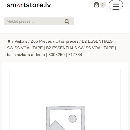
Skip
0
to
content
Meklēt:
Meklēt
/
Veikals
/
Zoo Preces
/
Citas preces
/
B2 ESSENTIALS
SWISS VOAL TAPE | B2 ESSENTIALS SWISS VOAL TAPE |
balts aizkars ar lentu | 300×250 | 717734