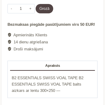
B2
Grozā
ESSENTIALS
SWISS
Bezmaksas piegāde pasūtījumiem virs 50 EUR!
VOAL
TAPE
Apmierināts Klients
|
14 dienu atgriešana
B2
Droši maksājumi
ESSENTIALS
SWISS
VOAL
Apraksts
TAPE
|
B2 ESSENTIALS SWISS VOAL TAPE B2
balts
ESSENTIALS SWISS VOAL TAPE balts
aizkars
aizkars ar lentu 300×250 —
ar
lentu