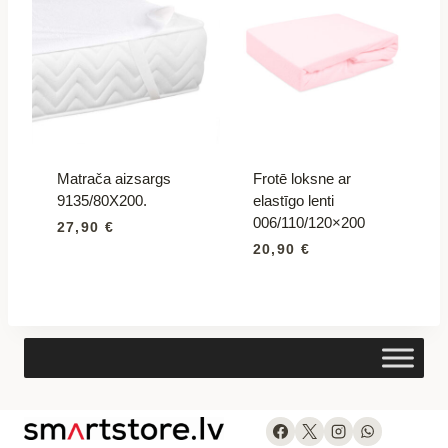
Matrača aizsargs
Frotē loksne ar
9135/80X200.
elastīgo lenti
006/110/120×200
27,90
€
20,90
€