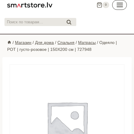
Перейти
0
к
контенту
Искать:
Поиск
/
Магазин
/
Для дома
/
Спальня
/
Матрасы
/
Одеяло |
РОТ | густо-розовое | 150X200 см | 727948