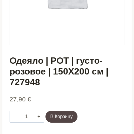
Одеяло | РОТ | густо-
розовое | 150X200 см |
727948
27,90
€
Количество
В Корзину
товара
Одеяло