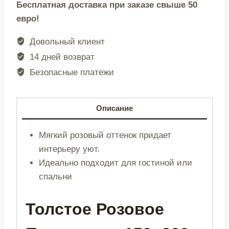
Бесплатная доставка при заказе свыше 50
|
евро!
РОТ
|
Довольный клиент
густо-
14 дней возврат
розовое
Безопасные платежи
|
150X200
см
Описание
|
727948
Мягкий розовый оттенок придает
интерьеру уют.
Идеально подходит для гостиной или
спальни
Толстое Розовое