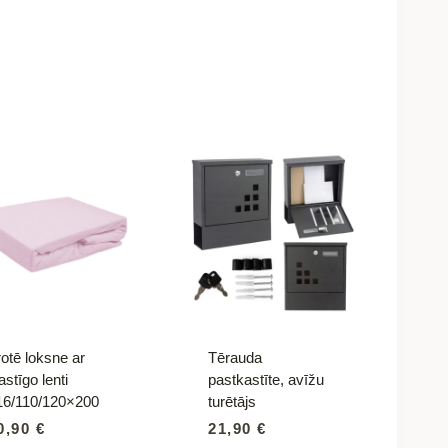
otē loksne ar
Tērauda
astīgo lenti
pastkastīte, avīžu
16/110/120×200
turētājs
0,90
€
21,90
€