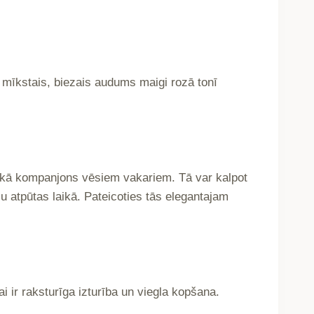
mīkstais, biezais audums maigi rozā tonī
i kā kompanjons vēsiem vakariem. Tā var kalpot
ju atpūtas laikā. Pateicoties tās elegantajam
i ir raksturīga izturība un viegla kopšana.