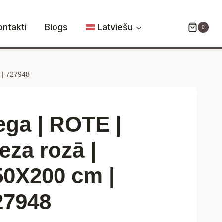
ROTE
|
ontakti
Blogs
Latviešu
0
bieza
rozā
|
 | 727948
150X200
cm
|
727948
ega | ROTE |
daudzums
eza rozā |
50X200 cm |
27948