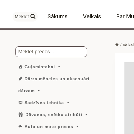
Skip
to
Sākums
Veikals
Par M
Meklēt
content
/
Veikal
Meklēt
Guļamistabai
Dārza mēbeles un aksesuāri
dārzam
Sadzīves tehnika
Dāvanas, svētku atribūti
Auto un moto preces