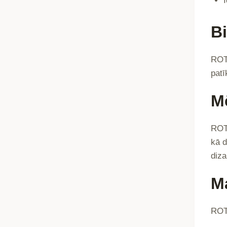
B
ROTE
patī
M
ROTE
kā d
diza
Ma
ROTE