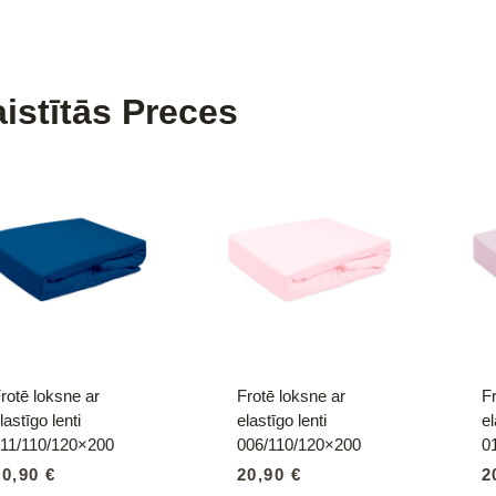
istītās Preces
rotē loksne ar
Frotē loksne ar
Fr
lastīgo lenti
elastīgo lenti
el
11/110/120×200
006/110/120×200
0
20,90
€
20,90
€
2