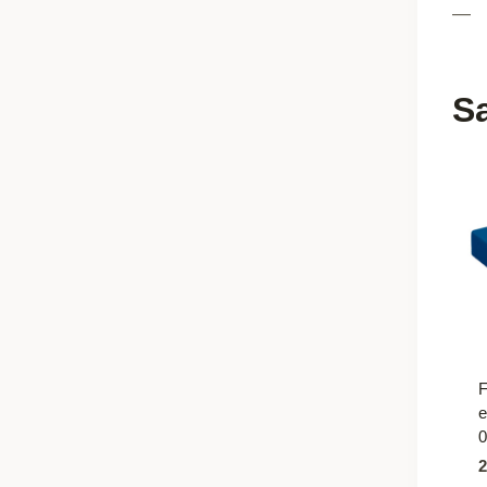
—
Sa
F
e
0