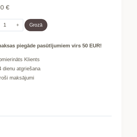
90
€
Sega
Grozā
ROTE
aksas piegāde pasūtījumiem virs 50 EUR!
bieza
mierināts Klients
rozā
 dienu atgriešana
oši maksājumi
150X200
cm
727948
daudzums