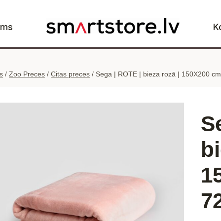
ums
K
s
/
Zoo Preces
/
Citas preces
/
Sega | ROTE | bieza rozā | 150X200 cm
S
bi
1
7