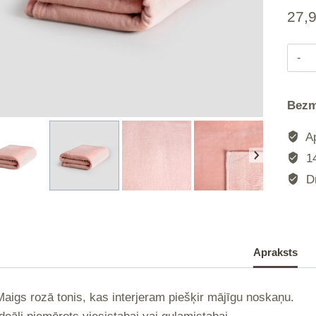
27,
|
Bezm
|
Ap
14
|
Dr
|
Apraksts
Maigs rozā tonis, kas interjeram piešķir mājīgu noskaņu.