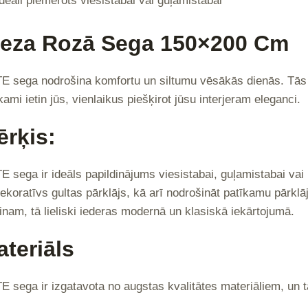
Ideāli piemērots viesistabai vai guļamistabai
ieza Rozā Sega 150×200 Cm
 sega nodrošina komfortu un siltumu vēsākās dienās. Tās 
kami ietin jūs, vienlaikus piešķirot jūsu interjeram eleganci.
ērķis:
 sega ir ideāls papildinājums viesistabai, guļamistabai va
ekoratīvs gultas pārklājs, kā arī nodrošināt patīkamu pārklā
inam, tā lieliski iederas modernā un klasiskā iekārtojumā.
teriāls
 sega ir izgatavota no augstas kvalitātes materiāliem, un ta