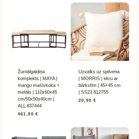
Žurnālgaldiņa
Uzvalks uz spilvena
komplekts | MAYA |
| MORRIS | ekru ar
mango masīvkoka +
bārkstīm | 45×45 cm
metāls | 110x60x45
| SS23 812755
cm/50x50x40cm |
20,90
€
ALL 837444
461,90
€