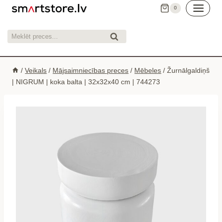
Skip
0
to
content
Meklēt:
Meklēt
/
Veikals
/
Mājsaimniecības preces
/
Mēbeles
/
Žurnālgaldiņš
| NIGRUM | koka balta | 32x32x40 cm | 744273