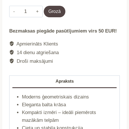
Žurnālgaldiņš
Grozā
|
NIGRUM
Bezmaksas piegāde pasūtījumiem virs 50 EUR!
|
koka
Apmierināts Klients
balta
14 dienu atgriešana
|
Droši maksājumi
32x32x40
cm
|
Apraksts
744273
daudzums
Moderns ģeometriskais dizains
Eleganta balta krāsa
Kompakti izmēri – ideāli piemērots
mazākām telpām
Cieta un stabila konstrukcija