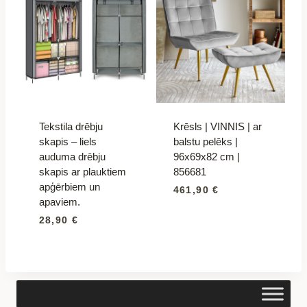
Tekstila drēbju
Krēsls | VINNIS | ar
skapis – liels
balstu pelēks |
auduma drēbju
96x69x82 cm |
skapis ar plauktiem
856681
apģērbiem un
461,90
€
apaviem.
28,90
€