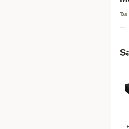
Tas 
—
Sa
P