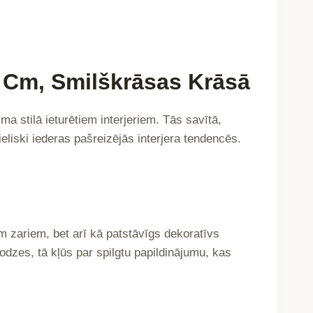
 Cm, Smilškrāsas Krāsā
 stilā ieturētiem interjeriem. Tās savītā,
liski iederas pašreizējās interjera tendencēs.
m zariem, bet arī kā patstāvīgs dekoratīvs
odzes, tā kļūs par spilgtu papildinājumu, kas