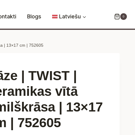
TWIST
|
ontakti
Blogs
Latviešu
0
keramikas
vītā
smilškrāsa
sa | 13×17 cm | 752605
|
13x17
cm
|
āze | TWIST |
752605
daudzums
eramikas vītā
milškrāsa | 13×17
m | 752605