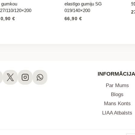
z gumkou
elastīgo gumiju SG
9
27/110/120×200
019/140×200
2
20,90
€
66,90
€
INFORMĀCIJA
Par Mums
Blogs
Mans Konts
LIAA Atbalsts