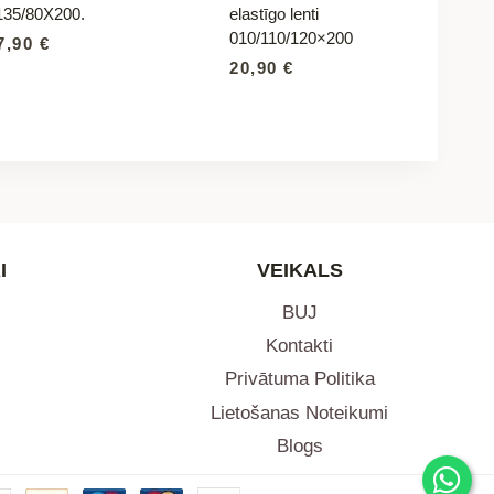
135/80X200.
elastīgo lenti
010/110/120×200
7,90
€
20,90
€
I
VEIKALS
BUJ
Kontakti
Privātuma Politika
Lietošanas Noteikumi
Blogs