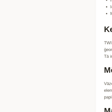
K
TWIS
ģeom
Tā i
M
Vāze
elem
papi
Ma