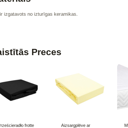
ir izgatavots no izturīgas keramikas.
istītās Preces
rześcieradło frotte
Aizsargplēve ar
M