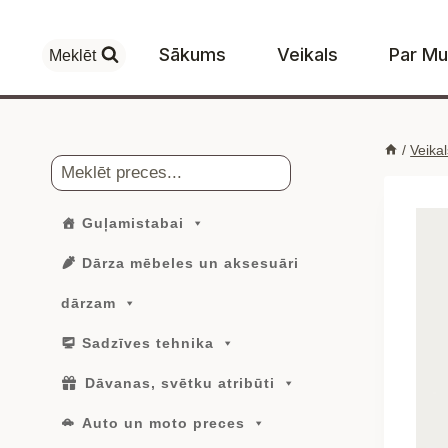
Skip
to
Sākums
Veikals
Par M
Meklēt
content
/
Veikal
Meklēt
Guļamistabai
Dārza mēbeles un aksesuāri
dārzam
Sadzīves tehnika
Dāvanas, svētku atribūti
Auto un moto preces