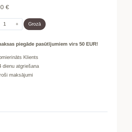
90
€
Vāze
Grozā
TWIST
aksas piegāde pasūtījumiem virs 50 EUR!
keramikas
mierināts Klients
vītā
 dienu atgriešana
smilškrāsa
oši maksājumi
13x17
cm
752605
daudzums