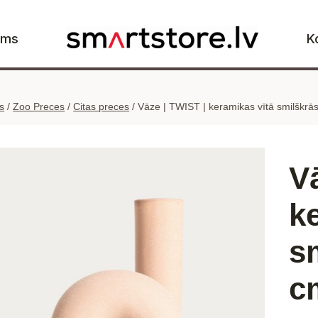
ums
K
s
/
Zoo Preces
/
Citas preces
/
Vāze | TWIST | keramikas vītā smilškrā
V
k
s
c