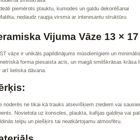
modernā smilškrāsā
Ideāli piemērots plauktu, kumodes un galdu dekorēšanai
Matēta, nedaudz raupja virsma ar interesantu struktūru
eramiska Vijuma Vāze 13 × 17
T vāze ir unikāls papildinājums mūsdienīgiem un minimālisma
etriskā forma piesaista acis, un maigā smilškrāsas krāsa lie
r arī lieliska dāvana.
ērķis:
 noderēs ne tikai kā trauks atsevišķiem ziediem vai sausie
ents. Novietota uz konsoles, plaukta, kafijas galdiņa vai pal
ldinās telpu un piešķirs tai neatkārtojamu atmosfēru.
teriāls