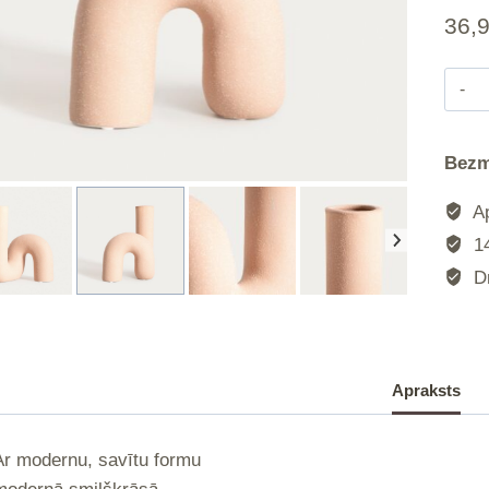
36,
|
Bezm
|
Ap
14
Dr
|
|
Apraksts
Ar modernu, savītu formu