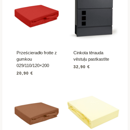
Prześcieradło frotte z
Cinkota tērauda
gumkou
vēstuļu pastkastīte
029/110/120×200
32,90
€
20,90
€