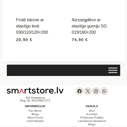
Frotē loksne ar
Aizsargplēve ar
elastīgo lenti
elastīgo gumiju SG
030/110/120×200
019/160×200
20,90
€
74,90
€
SIA Smartstore
Reg. Nr. 40103807273
INFORMĀCIJAI
VEIKALS
Par Mums
BUJ
Blogs
Kontakti
Mans Konts
Privātuma Politika
LIAA Atbalsts
Lietošanas Noteikumi
Blogs