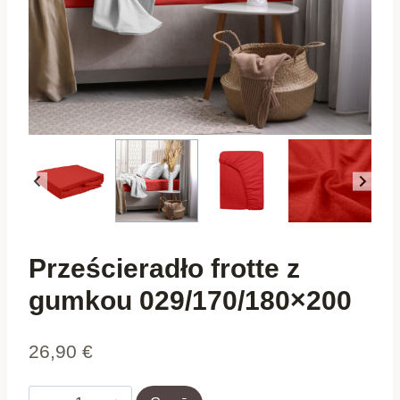
Prześcieradło frotte z
gumkou 029/170/180×200
26,90
€
Prześcieradło