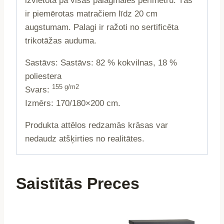
izvietota pa visas palagmales perimetru. Tās
ir piemērotas matračiem līdz 20 cm
augstumam. Palagi ir ražoti no sertificēta
trikotāžas auduma.
Sastāvs: Sastāvs: 82 % kokvilnas, 18 %
poliestera
155 g/m2
Svars:
Izmērs: 170/180×200 cm.
Produkta attēlos redzamās krāsas var
nedaudz atšķirties no realitātes.
Saistītās Preces