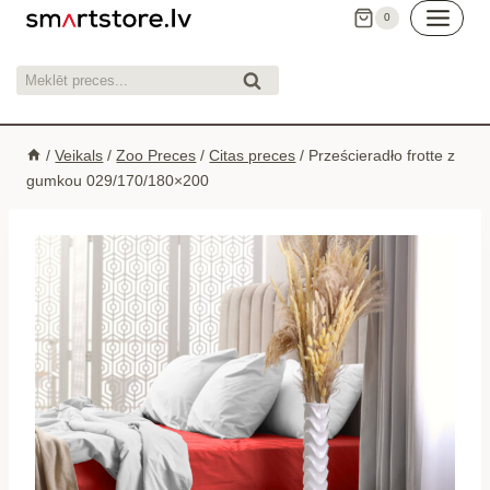
Skip
0
to
content
Meklēt:
Meklēt
/
Veikals
/
Zoo Preces
/
Citas preces
/
Prześcieradło frotte z
gumkou 029/170/180×200