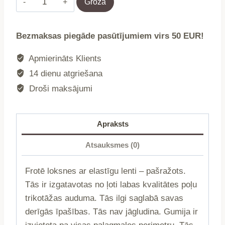
Grozā
frotte
z
Bezmaksas piegāde pasūtījumiem virs 50 EUR!
gumkou
029/170/180x200
Apmierināts Klients
daudzums
14 dienu atgriešana
Droši maksājumi
Apraksts
Atsauksmes (0)
Frotē loksnes ar elastīgu lenti – pašražots.
Tās ir izgatavotas no ļoti labas kvalitātes poļu
trikotāžas auduma. Tās ilgi saglabā savas
derīgās īpašības. Tās nav jāgludina. Gumija ir