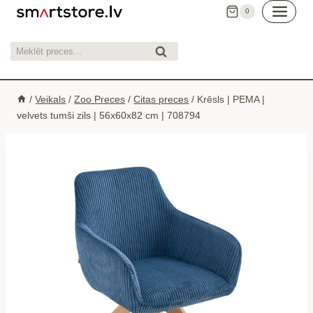
Skip
0
to
content
Meklēt:
Meklēt
/
Veikals
/
Zoo Preces
/
Citas preces
/
Krēsls | PEMA |
velvets tumši zils | 56x60x82 cm | 708794