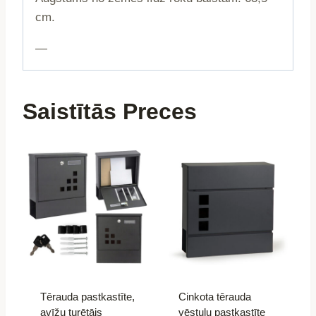
cm.
—
Saistītās Preces
Tērauda pastkastīte,
Cinkota tērauda
avīžu turētājs
vēstuļu pastkastīte