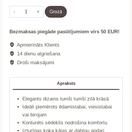
Krēsls
Grozā
|
PEMA
Bezmaksas piegāde pasūtījumiem virs 50 EUR!
|
velvets
Apmierināts Klients
tumši
14 dienu atgriešana
zils
Droši maksājumi
|
56x60x82
cm
Apraksts
|
708794
Elegants dizains tumši tumši zilā krāsā
daudzums
Ideāli piemērots ēdamistabai, viesistabai
vai birojam
Konturēts sēdeklis nodrošina komfortu
Izturīgas koka kājas ar dabīgu apdari