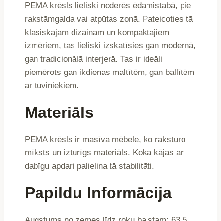
PEMA krēsls lieliski noderēs ēdamistabā, pie
rakstāmgalda vai atpūtas zonā. Pateicoties tā
klasiskajam dizainam un kompaktajiem
izmēriem, tas lieliski izskatīsies gan modernā,
gan tradicionālā interjerā. Tas ir ideāli
piemērots gan ikdienas maltītēm, gan ballītēm
ar tuviniekiem.
Materiāls
PEMA krēsls ir masīva mēbele, ko raksturo
mīksts un izturīgs materiāls. Koka kājas ar
dabīgu apdari palielina tā stabilitāti.
Papildu Informācija
Augstums no zemes līdz roku balstam: 63,5