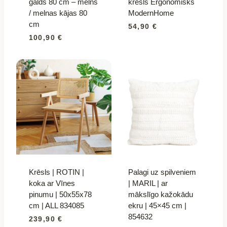
galds 80 cm – melns
krēsls Ergonomisks
/ melnas kājas 80
ModernHome
cm
54,90
€
100,90
€
Krēsls | ROTIN |
Palagi uz spilveniem
koka ar Vīnes
| MARIL | ar
pinumu | 50x55x78
mākslīgo kažokādu
cm | ALL 834085
ekru | 45×45 cm |
854632
239,90
€