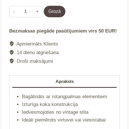
Krēsls
Grozā
|
LEGNO
Bezmaksas piegāde pasūtījumiem virs 50 EUR!
|
rotangpalmas
Apmierināts Klients
melns
14 dienu atgriešana
|
Droši maksājumi
49x45x83
cm
|
Apraksts
871363
daudzums
Bagātināts ar rotangpalmas elementiem
Izturīga koka konstrukcija
Iedvesmojoties no vintage stila
Ideāli piemērots virtuvei vai viesistabai