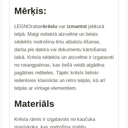
Mērķis:
LEGNOrattan
krēslu
var
izmantot
jebkurā
telpā. Maigi noliektā atzveltne un lielais
sēdeklis nodrošina ērtu atbalstu ēšanas,
darba pie datora vai dokumentu kārtošanas
laikā. Krēsla sēdeklis un atzveltne ir izgatavoti
no rotangpalmas, kas tiešā veidā atgādina
pagātnes mēbeles. Tāpēc krēsls lieliski
iederēsies klasiskās un retro telpās, kā arī
telpās ar vintage elementiem.
Materiāls
Krēsla rāmis ir izgatavots no kaučuka
masīvkoka, kas nodrošina stabilu