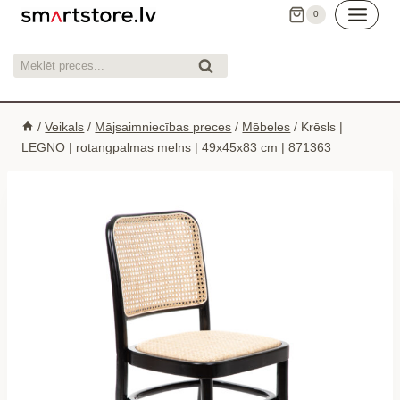
Skip
0
to
content
Meklēt:
Meklēt
/
Veikals
/
Mājsaimniecības preces
/
Mēbeles
/
Krēsls |
LEGNO | rotangpalmas melns | 49x45x83 cm | 871363