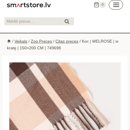
Skip
0
to
content
Meklēt:
Meklēt
/
Veikals
/
Zoo Preces
/
Citas preces
/
Koc | MELROSE | w
kratę | 150×200 CM | 749698