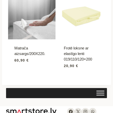
Matrača
Frotē loksne ar
aizsargs/200X220.
elastīgo lenti
019/110/120×200
60,90
€
20,90
€