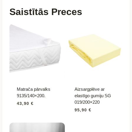
Saistītās Preces
Matrača pārvalks
Aizsargplēve ar
9135/140×200.
elastīgo gumiju SG
019/200×220
43,90
€
95,90
€