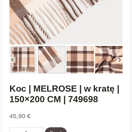
Koc | MELROSE | w kratę |
150×200 CM | 749698
45,90
€
Koc