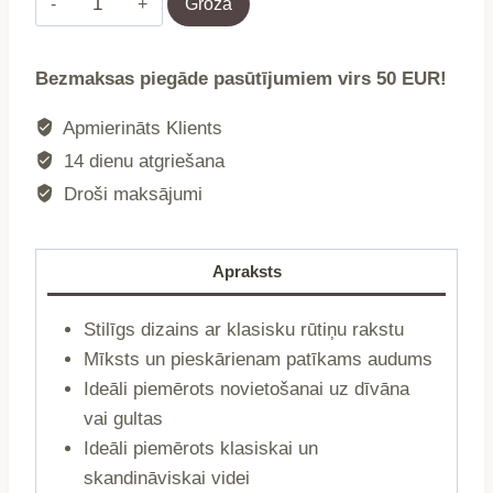
Grozā
|
MELROSE
Bezmaksas piegāde pasūtījumiem virs 50 EUR!
|
w
Apmierināts Klients
kratę
14 dienu atgriešana
|
Droši maksājumi
150x200
CM
|
Apraksts
749698
daudzums
Stilīgs dizains ar klasisku rūtiņu rakstu
Mīksts un pieskārienam patīkams audums
Ideāli piemērots novietošanai uz dīvāna
vai gultas
Ideāli piemērots klasiskai un
skandināviskai videi