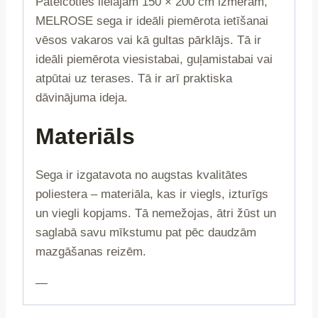
Pateicoties lielajam 150 × 200 cm izmēram,
MELROSE sega ir ideāli piemērota ietīšanai
vēsos vakaros vai kā gultas pārklājs. Tā ir
ideāli piemērota viesistabai, guļamistabai vai
atpūtai uz terases. Tā ir arī praktiska
dāvinājuma ideja.
Materiāls
Sega ir izgatavota no augstas kvalitātes
poliestera – materiāla, kas ir viegls, izturīgs
un viegli kopjams. Tā nemežojas, ātri žūst un
saglabā savu mīkstumu pat pēc daudzām
mazgāšanas reizēm.
—