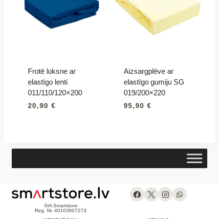
Frotē loksne ar
Aizsargplēve ar
elastīgo lenti
elastīgo gumiju SG
011/110/120×200
019/200×220
20,90
€
95,90
€
SIA Smartstore
Reg. Nr. 40103807273