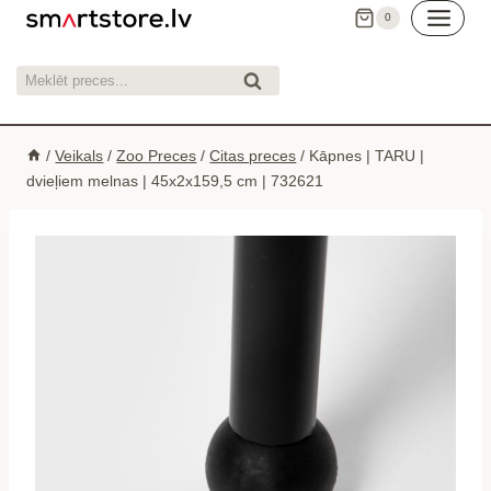
Skip
0
to
content
Meklēt:
Meklēt
/
Veikals
/
Zoo Preces
/
Citas preces
/
Kāpnes | TARU |
dvieļiem melnas | 45x2x159,5 cm | 732621