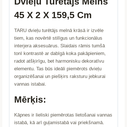
Dvieļu Turētājs Melns
45 X 2 X 159,5 Cm
TARU dvieļu turētājs melnā krāsā ir izvēle
tiem, kas novērtē stilīgus un funkcionālus
interjera aksesuārus. Slaidais rāmis tumšā
tonī kontrastē ar dabīgā koka pakāpieniem,
radot atšķirīgu, bet harmonisku dekoratīvu
elementu. Tas būs ideāli piemērots dvieļu
organizēšanai un piešķirs raksturu jebkurai
vannas istabai.
Mērķis:
Kāpnes ir lieliski piemērotas lietošanai vannas
istabā, kā arī guļamistabā vai priekšnamā.