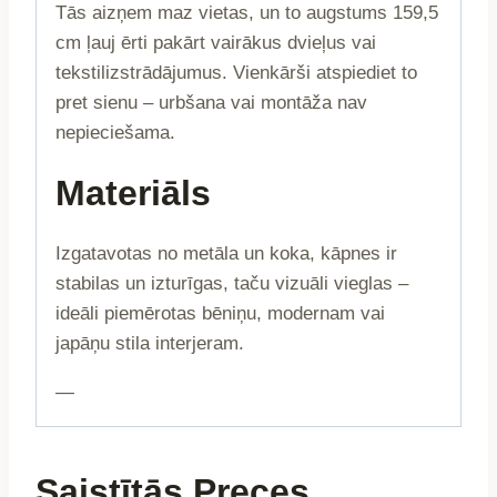
Tās aizņem maz vietas, un to augstums 159,5
cm ļauj ērti pakārt vairākus dvieļus vai
tekstilizstrādājumus. Vienkārši atspiediet to
pret sienu – urbšana vai montāža nav
nepieciešama.
Materiāls
Izgatavotas no metāla un koka, kāpnes ir
stabilas un izturīgas, taču vizuāli vieglas –
ideāli piemērotas bēniņu, modernam vai
japāņu stila interjeram.
—
Saistītās Preces