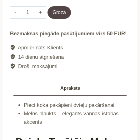
Kāpnes
Grozā
|
TARU
Bezmaksas piegāde pasūtījumiem virs 50 EUR!
|
dvieļiem
Apmierināts Klients
melnas
14 dienu atgriešana
|
Droši maksājumi
45x2x159,5
cm
|
Apraksts
732621
daudzums
Pieci koka pakāpieni dvieļu pakāršanai
Melns plaukts – elegants vannas istabas
akcents