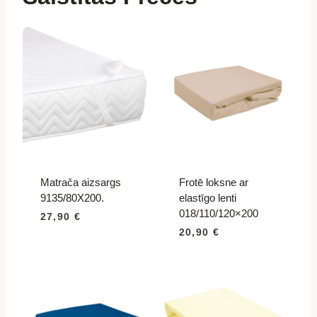
Matrača aizsargs
Frotē loksne ar
9135/80X200.
elastīgo lenti
018/110/120×200
27,90
€
20,90
€