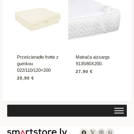
Prześcieradło frotte z
Matrača aizsargs
gumkou
9135/80X200.
022/110/120×200
27,90
€
20,90
€