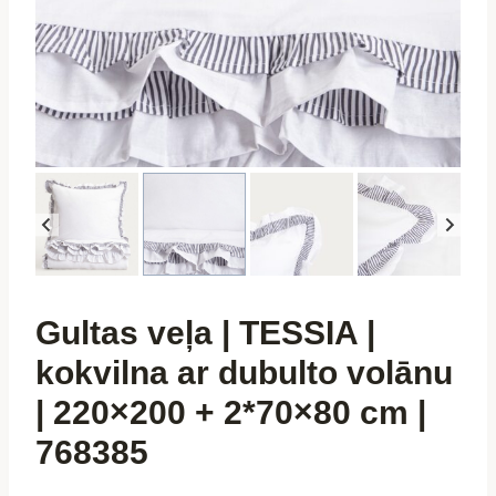
Gultas veļa | TESSIA |
kokvilna ar dubulto volānu
| 220×200 + 2*70×80 cm |
768385