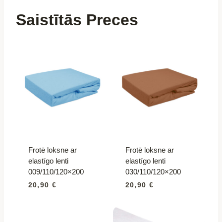
768385
Saistītās Preces
daudzums
Frotē loksne ar
Frotē loksne ar
elastīgo lenti
elastīgo lenti
009/110/120×200
030/110/120×200
20,90
€
20,90
€