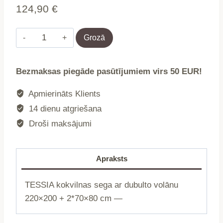
124,90
€
Gultas
Grozā
veļa
|
Bezmaksas piegāde pasūtījumiem virs 50 EUR!
TESSIA
|
Apmierināts Klients
kokvilna
14 dienu atgriešana
ar
Droši maksājumi
dubulto
volānu
|
Apraksts
220x200
+
TESSIA kokvilnas sega ar dubulto volānu
2*70x80
220×200 + 2*70×80 cm —
cm
|