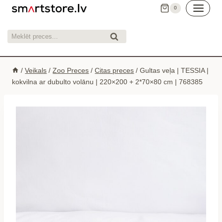
Skip
0
to
content
Meklēt:
Meklēt
/
Veikals
/
Zoo Preces
/
Citas preces
/
Gultas veļa | TESSIA |
kokvilna ar dubulto volānu | 220×200 + 2*70×80 cm | 768385