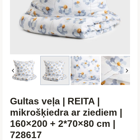
Gultas veļa | REITA |
mikrošķiedra ar ziediem |
160×200 + 2*70×80 cm |
728617