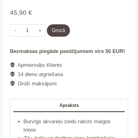
45,90
€
Gultas
Grozā
veļa
|
Bezmaksas piegāde pasūtījumiem virs 50 EUR!
REITA
|
Apmierināts Klients
mikrošķiedra
14 dienu atgriešana
ar
Droši maksājumi
ziediem
|
160x200
Apraksts
+
2*70x80
Burvīgs akvareļu ziedu raksts maigos
cm
toņos
|