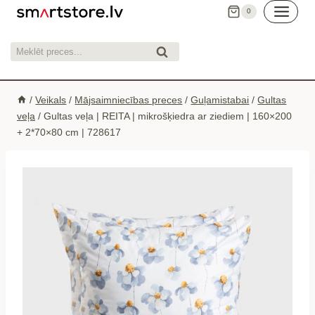
Skip
0
to
content
Meklēt:
Meklēt
/
Veikals
/
Mājsaimniecības preces
/
Guļamistabai
/
Gultas
veļa
/
Gultas veļa | REITA | mikrošķiedra ar ziediem | 160×200
+ 2*70×80 cm | 728617