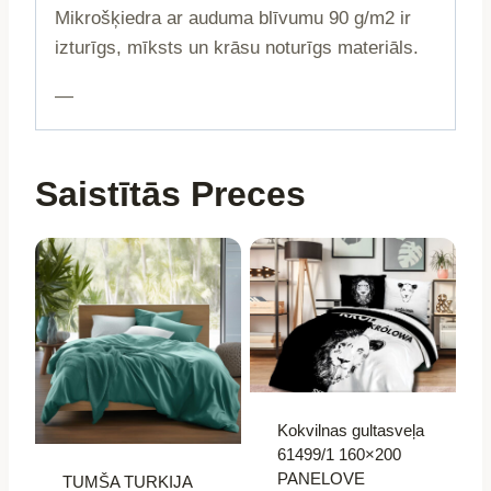
Mikrošķiedra ar auduma blīvumu 90 g/m2 ir
izturīgs, mīksts un krāsu noturīgs materiāls.
—
Saistītās Preces
Kokvilnas gultasveļa
61499/1 160×200
PANELOVE
TUMŠA TURKIJA