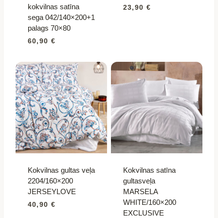
kokvilnas satīna
23,90
€
sega 042/140×200+1
palags 70×80
60,90
€
Kokvilnas gultas veļa
Kokvilnas satīna
2204/160×200
gultasveļa
JERSEYLOVE
MARSELA
WHITE/160×200
40,90
€
EXCLUSIVE