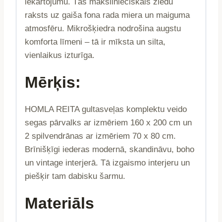
iekārtojumu. Tās mākslinieciskais ziedu
raksts uz gaiša fona rada miera un maiguma
atmosfēru. Mikrošķiedra nodrošina augstu
komforta līmeni – tā ir mīksta un silta,
vienlaikus izturīga.
Mērķis:
HOMLA REITA gultasveļas komplektu veido
segas pārvalks ar izmēriem 160 x 200 cm un
2 spilvendrānas ar izmēriem 70 x 80 cm.
Brīnišķīgi iederas modernā, skandināvu, boho
un vintage interjerā. Tā izgaismo interjeru un
piešķir tam dabisku šarmu.
Materiāls