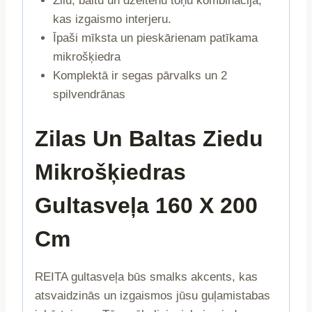
Zilu, baltu un dzeltenu toņu kombinācija,
728617
kas izgaismo interjeru.
daudzums
Īpaši mīksta un pieskārienam patīkama
mikrošķiedra
Komplektā ir segas pārvalks un 2
spilvendrānas
Zilas Un Baltas Ziedu
Mikrošķiedras
Gultasveļa 160 X 200
Cm
REITA gultasveļa būs smalks akcents, kas
atsvaidzinās un izgaismos jūsu guļamistabas