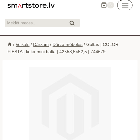
Skip
0
to
content
Meklēt:
Meklēt
/
Veikals
/
Dārzam
/
Dārza mēbeles
/
Gultas | COLOR
FIESTA | koka mini balta | 42×58,5×52,5 | 744679