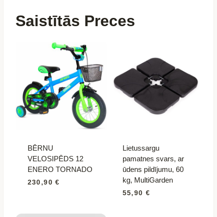
Saistītās Preces
BĒRNU
Lietussargu
VELOSIPĒDS 12
pamatnes svars, ar
ENERO TORNADO
ūdens pildījumu, 60
kg, MultiGarden
230,90
€
55,90
€