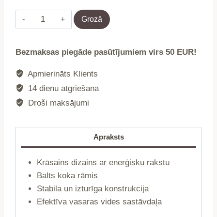
Gultas
Grozā
|
COLOR
Bezmaksas piegāde pasūtījumiem virs 50 EUR!
FIESTA
|
Apmierināts Klients
koka
14 dienu atgriešana
mini
Droši maksājumi
balta
|
42x58,5x52,5
Apraksts
|
744679
Krāsains dizains ar enerģisku rakstu
daudzums
Balts koka rāmis
Stabila un izturīga konstrukcija
Efektīva vasaras vides sastāvdaļa