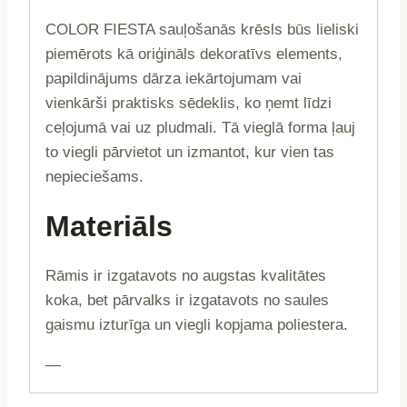
COLOR FIESTA sauļošanās krēsls būs lieliski
piemērots kā oriģināls dekoratīvs elements,
papildinājums dārza iekārtojumam vai
vienkārši praktisks sēdeklis, ko ņemt līdzi
ceļojumā vai uz pludmali. Tā vieglā forma ļauj
to viegli pārvietot un izmantot, kur vien tas
nepieciešams.
Materiāls
Rāmis ir izgatavots no augstas kvalitātes
koka, bet pārvalks ir izgatavots no saules
gaismu izturīga un viegli kopjama poliestera.
—