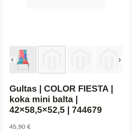
Gultas | COLOR FIESTA |
koka mini balta |
42×58,5×52,5 | 744679
45,90
€