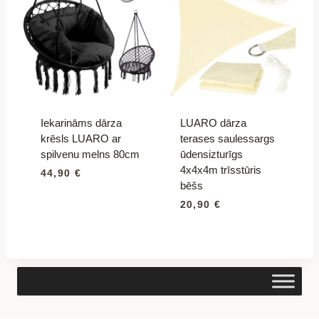
Iekarināms dārza
LUARO dārza
krēsls LUARO ar
terases saulessargs
spilvenu melns 80cm
ūdensizturīgs
4x4x4m trīsstūris
44,90
€
bēšs
20,90
€