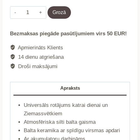
Gaismeklis
Grozā
|
COZY
Bezmaksas piegāde pasūtījumiem virs 50 EUR!
HOME
|
Apmierināts Klients
māja
14 dienu atgriešana
ar
Droši maksājumi
LED
|
7,6x5,8x14,8
Apraksts
cm
|
Universāls rotājums katrai dienai un
SS23
Ziemassvētkiem
829708
Atmosfēriska silti balta gaisma
daudzums
Balta keramika ar spīdīgu virsmas apdari
Ar akumulatoru darbināms