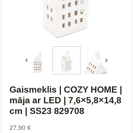
Gaismeklis | COZY HOME |
māja ar LED | 7,6×5,8×14,8
cm | SS23 829708
27,90
€