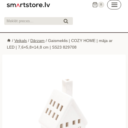
Skip
0
to
content
Meklēt:
Meklēt
/
Veikals
/
Dārzam
/
Gaismeklis | COZY HOME | māja ar
LED | 7,6×5,8×14,8 cm | SS23 829708