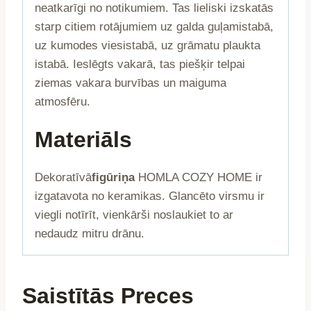
neatkarīgi no notikumiem. Tas lieliski izskatās
starp citiem rotājumiem uz galda guļamistabā,
uz kumodes viesistabā, uz grāmatu plaukta
istabā. Ieslēgts vakarā, tas piešķir telpai
ziemas vakara burvības un maiguma
atmosfēru.
Materiāls
Dekoratīvā
figūriņa
HOMLA COZY HOME ir
izgatavota no keramikas. Glancēto virsmu ir
viegli notīrīt, vienkārši noslaukiet to ar
nedaudz mitru drānu.
Saistītās Preces