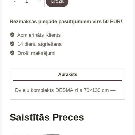
Grozā
|
DESMA
Bezmaksas piegāde pasūtījumiem virs 50 EUR!
|
zils
Apmierināts Klients
|
14 dienu atgriešana
70x130
Droši maksājumi
cm
|
737091
Apraksts
daudzums
Dvieļu komplekts DESMA zils 70×130 cm —
Saistītās Preces