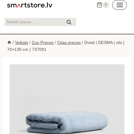
Skip
0
to
content
Meklēt:
Meklēt
/
Veikals
/
Zoo Preces
/
Citas preces
/
Dvieļi | DESMA | zils |
70×130 cm | 737091