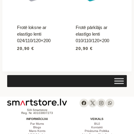
Frotē loksne ar
Frotē pārklājs ar
elastīgo lenti
elastīgo lenti
024/110/120×200
010/110/120×200
20,90
€
20,90
€
SIA Smartstore
Reg. Nr. 40103807273
INFORMĀCIJAI
VEIKALS
Par Mums
BUJ
Blogs
Kontakti
Mans Konts
Privātuma Politika