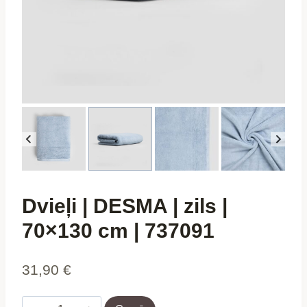
Dvieļi | DESMA | zils |
70×130 cm | 737091
31,90
€
Dvieļi