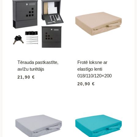
Tērauda pastkastīte,
Frotē loksne ar
avīžu turētājs
elastīgo lenti
018/110/120×200
21,90
€
20,90
€