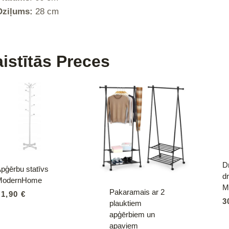
Dziļums:
28 cm
istītās Preces
D
pģērbu statīvs
d
ModernHome
M
Pakaramais ar 2
31,90
€
3
plauktiem
apģērbiem un
apaviem