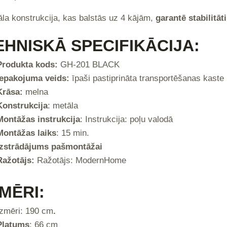
la konstrukcija, kas balstās uz 4 kājām,
garantē stabilitāti
EHNISKĀ SPECIFIKĀCIJA:
Produkta kods:
GH-201 BLACK
Iepakojuma veids:
īpaši pastiprināta transportēšanas kaste
Krāsa:
melna
Konstrukcija
: metāla
Montāžas instrukcija
: Instrukcija: poļu valodā
Montāžas laiks
: 15 min.
Izstrādājums pašmontāžai
Ražotājs:
Ražotājs: ModernHome
ZMĒRI:
Izmēri: 190 cm
.
Platums
: 66 cm