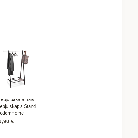
rēbju pakaramais
rēbju skapis Stand
odernHome
0,90
€