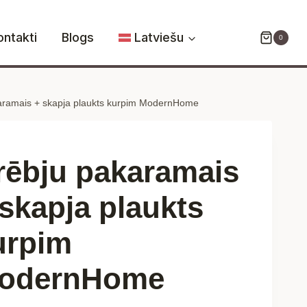
+
skapja
ontakti
Blogs
Latviešu
0
plaukts
kurpim
ModernHome
aramais + skapja plaukts kurpim ModernHome
daudzums
rēbju pakaramais
 skapja plaukts
urpim
odernHome