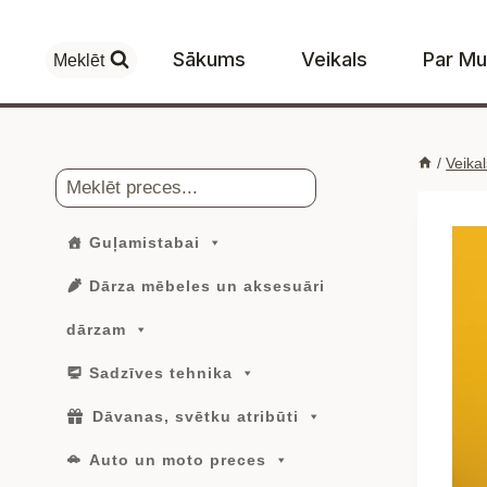
Skip
to
Sākums
Veikals
Par M
Meklēt
content
/
Veikal
Meklēt
Guļamistabai
Dārza mēbeles un aksesuāri
dārzam
Sadzīves tehnika
Dāvanas, svētku atribūti
Auto un moto preces