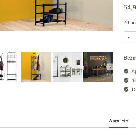
54,
20 no
Bezm
Ap
14
Dr
Apraksts