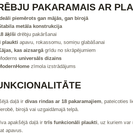
RĒBJU PAKARAMAIS AR PL
Ideāli piemērots gan mājās, gan birojā
Stabila metāla konstrukcija
18 āķīši
drēbju pakāršanai
3 plaukti
apavu, rokassomu, somiņu glabāšanai
Kājas, kas aizsargā
grīdu no skrāpējumiem
Moderns
universāls dizains
ModernHome
zīmola izstrādājums
UNKCIONALITĀTE
ējā daļā ir
divas rindas ar 18 pakaramajiem
, pateicoties 
erobē, birojā vai uzgaidāmajā telpā.
īva apakšējā daļā ir
trīs funkcionāli plaukti
, uz kuriem var
at apavus.