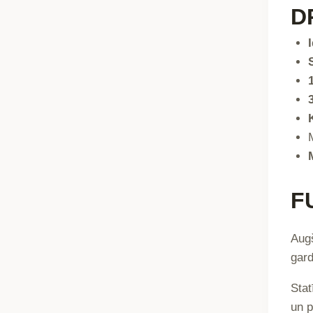
D
F
Augš
gard
Stat
un p