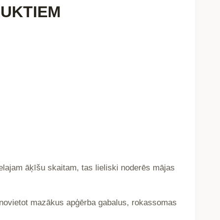
AUKTIEM
lielajam āķīšu skaitam, tas lieliski noderēs mājas
 novietot mazākus apģērba gabalus, rokassomas