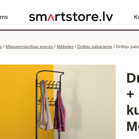
ums
K
s
/
Mājsaimniecības preces
/
Mēbeles
/
Drēbju pakaramie
/
Drēbju pak
D
+
k
M