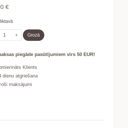
90
€
liktavā
Drēbju
Grozā
pakaramais
+
aksas piegāde pasūtījumiem virs 50 EUR!
skapja
plaukts
mierināts Klients
kurpim
 dienu atgriešana
ModernHome
oši maksājumi
daudzums