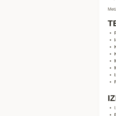
Metā
T
I