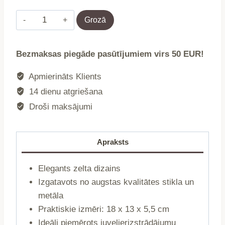
Dārglietu
Grozā
kastīte
|
Bezmaksas piegāde pasūtījumiem virs 50 EUR!
GRAZIA
|
Apmierināts Klients
zelta
14 dienu atgriešana
|
Droši maksājumi
18x13x5,5
cm
|
Apraksts
752544
daudzums
Elegants zelta dizains
Izgatavots no augstas kvalitātes stikla un
metāla
Praktiskie izmēri: 18 x 13 x 5,5 cm
Ideāli piemērots juvelierizstrādājumu