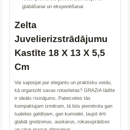
glabāšanai un eksponēšanai
Zelta
Juvelierizstrādājumu
Kastīte 18 X 13 X 5,5
Cm
Vai sapņojat par elegantu un praktisku veidu,
kā organizēt savas rotaslietas? GRAZIA lādīte
ir ideāls risinājums. Pateicoties tās
kompaktajam izmēram, tā būs piemērota gan
tualetes galdiņam, gan kumodei, ļaujot ērti
glabāt gredzenus, auskarus, rokassprādzes
un citus mazus dārgumus.