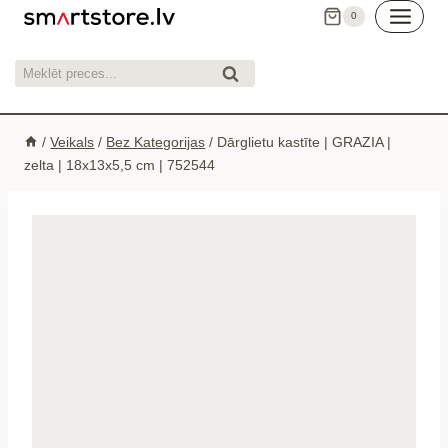
Skip
0
to
content
Meklēt:
Meklēt
/
Veikals
/
Bez Kategorijas
/
Dārglietu kastīte | GRAZIA |
zelta | 18x13x5,5 cm | 752544