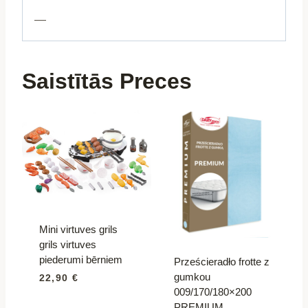
—
Saistītās Preces
Mini virtuves grils
grils virtuves
piederumi bērniem
Prześcieradło frotte z
gumkou
22,90
€
009/170/180×200
PREMIUM