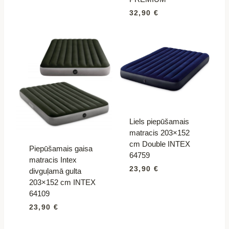
32,90
€
Liels piepūšamais
matracis 203×152
cm Double INTEX
Piepūšamais gaisa
64759
matracis Intex
23,90
€
divguļamā gulta
203×152 cm INTEX
64109
23,90
€