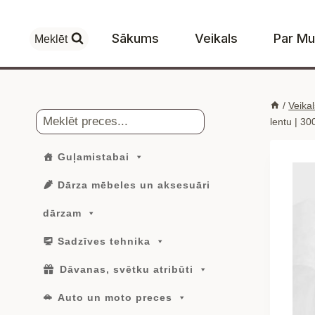
Skip
to
Sākums
Veikals
Par M
Meklēt
content
/
Veikal
Meklēt
lentu | 3
Guļamistabai
Dārza mēbeles un aksesuāri
dārzam
Sadzīves tehnika
Dāvanas, svētku atribūti
Auto un moto preces