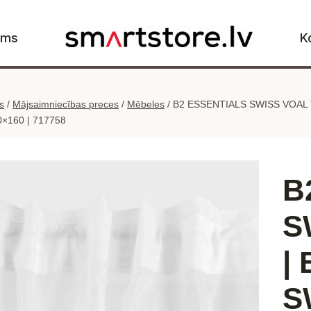
ums
K
s
/
Mājsaimniecības preces
/
Mēbeles
/
B2 ESSENTIALS SWISS VOAL TA
00×160 | 717758
B
S
|
S