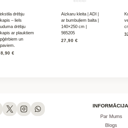
ekstila drēbju
Aizkaru kleita | ADI |
K
kapis – liels
ar bumbuļiem balta |
v
uduma drēbju
140×250 cm |
c
kapis ar plauktiem
985205
3
pģērbiem un
27,90
€
paviem.
28,90
€
INFORMĀCIJA
Par Mums
Blogs