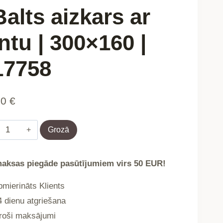
|
Balts aizkars ar
717758
daudzums
ntu | 300×160 |
17758
90
€
B2
Grozā
ESSENTIALS
SWISS
aksas piegāde pasūtījumiem virs 50 EUR!
VOAL
TAPE
mierināts Klients
 dienu atgriešana
B2
oši maksājumi
ESSENTIALS