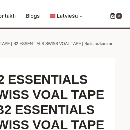
SWISS
VOAL
ontakti
Blogs
Latviešu
0
TAPE
|
B2
PE | B2 ESSENTIALS SWISS VOAL TAPE | Balts aizkars ar
ESSENTIALS
SWISS
VOAL
TAPE
2 ESSENTIALS
|
Balts
WISS VOAL TAPE
aizkars
ar
 B2 ESSENTIALS
lentu
|
WISS VOAL TAPE
300x160