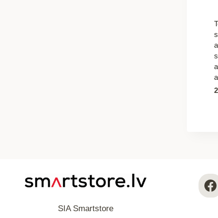
T
s
a
s
a
a
SIA Smartstore