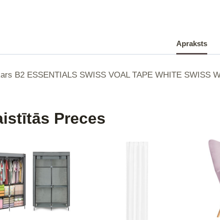
Apraksts
|
kars B2 ESSENTIALS SWISS VOAL TAPE WHITE SWISS WO
istītās Preces
|
|