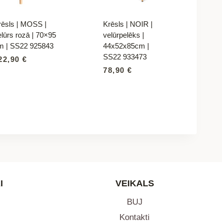
rēsls | MOSS |
Krēsls | NOIR |
elūrs rozā | 70×95
velūrpelēks |
m | SS22 925843
44x52x85cm |
SS22 933473
22,90
€
78,90
€
I
VEIKALS
BUJ
Kontakti