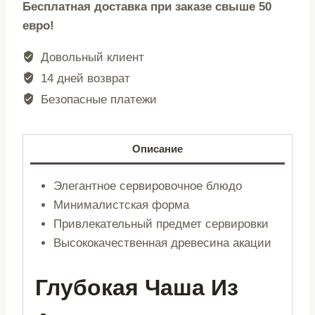
Бесплатная доставка при заказе свыше 50
|
евро!
миска
из
Довольный клиент
акации
14 дней возврат
|
Безопасные платежи
глубокая
|
16x7
Описание
см
|
Элегантное сервировочное блюдо
761935
Минималистская форма
Привлекательный предмет сервировки
Высококачественная древесина акации
Глубокая Чаша Из