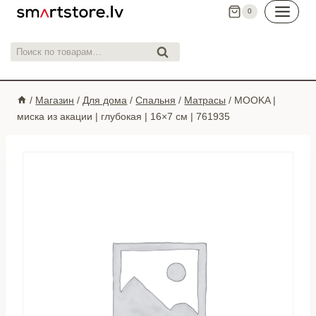
Перейти
0
к
контенту
Искать:
Поиск
/
Магазин
/
Для дома
/
Спальня
/
Матрасы
/
MOOKA |
миска из акации | глубокая | 16×7 см | 761935