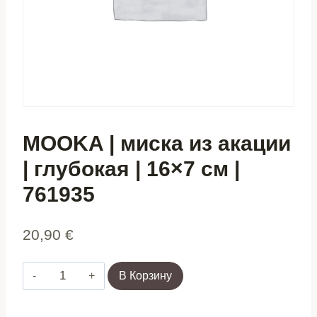
MOOKA | миска из акации
| глубокая | 16×7 см |
761935
20,90
€
Количество
В Корзину
товара
MOOKA