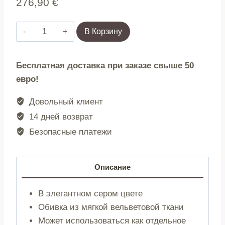
276,90
€
Количество
В Корзину
товара
Fotel
Бесплатная доставка при заказе свыше 50
modułowy
евро!
|
SVELA
Довольный клиент
|
14 дней возврат
szary
Безопасные платежи
sztruksowy
|
59,5x80x62
Описание
cm
|
В элегантном сером цвете
746741
Обивка из мягкой вельветовой ткани
Может использоваться как отдельное