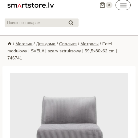
Перейти
0
к
контенту
Искать:
Поиск
/
Магазин
/
Для дома
/
Спальня
/
Матрасы
/
Fotel
modułowy | SVELA | szary sztruksowy | 59,5x80x62 cm |
746741