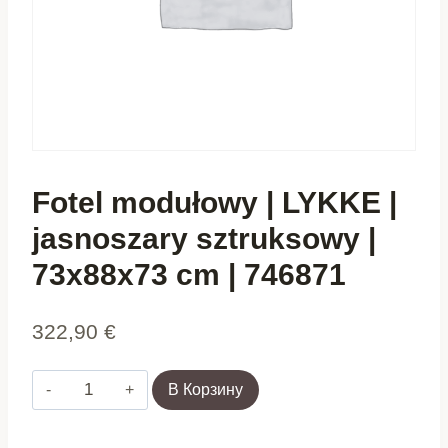
Fotel modułowy | LYKKE |
jasnoszary sztruksowy |
73x88x73 cm | 746871
322,90
€
Количество
В Корзину
товара
Fotel