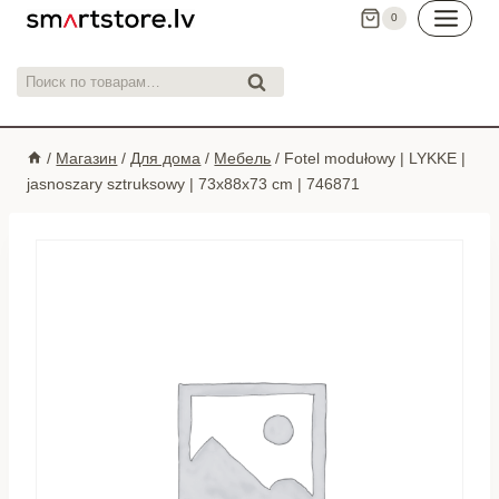
Перейти
0
к
контенту
Искать:
Поиск
/
Магазин
/
Для дома
/
Мебель
/
Fotel modułowy | LYKKE |
jasnoszary sztruksowy | 73x88x73 cm | 746871