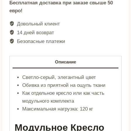
Бесплатная доставка при заказе свыше 50
modułowy
евро!
|
LYKKE
Довольный клиент
|
14 дней возврат
jasnoszary
Безопасные платежи
sztruksowy
|
73x88x73
Описание
cm
|
Светло-серый, элегантный цвет
746871
Обивка из приятной на ощупь ткани
Как отдельное кресло или как часть
модульного комплекта
Максимальная нагрузка: 120 кг
Модульное Кресло