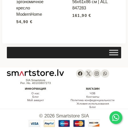
эргономичное
56x61x86 см | ALL
кресло
847283
ModernHome
161,90
€
54,90
€
SIA Smartstore
Рег. Но. 40103807273
ИНФОРМАЦИЯ
МАГАЗИН
О нас
ЧЗВ
Блог
Контакты
Мой аккаунт
Политика конфиденциальности
Условия использования
Блог
© 2026 Smartstore SIA