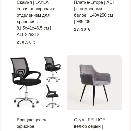
Скамья | LAYLA |
Платье-штора | ADI
серая велюровая с
| с помпонами
отделением для
белое | 140×250 см
хранения |
| 985205
91,5x41x46,5 см |
27,90
€
ALL 828312
230,90
€
Вращающееся
Стул | FELLICE |
офисное
велюр серый |