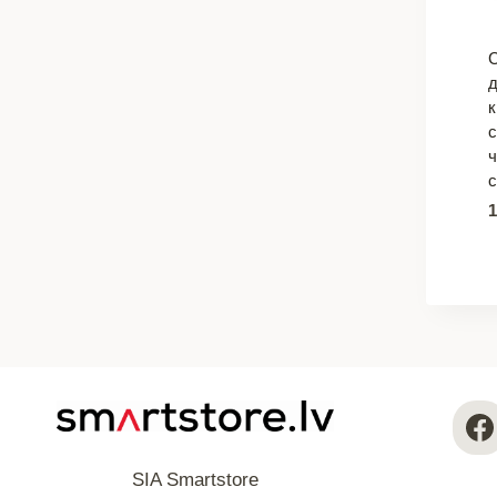
к
с
ч
SIA Smartstore