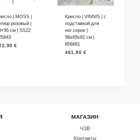
ресло | MOSS |
Кресло | VINNIS | с
елюр розовый |
подставкой для
0×95 см | SS22
ног серое |
25843
96x69x82 см |
856681
22,90
€
461,90
€
Я
МАГАЗИН
ЧЗВ
Контакты