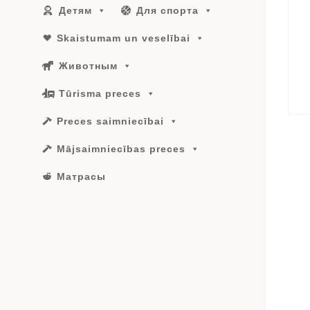
Детям
Для спорта
Skaistumam un veselībai
Животным
Tūrisma preces
Preces saimniecībai
Mājsaimniecības preces
Матрасы