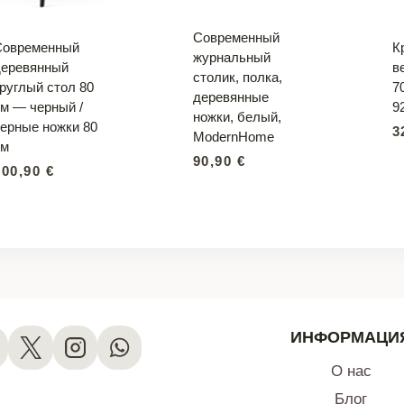
Современный
Современный
К
журнальный
деревянный
в
столик, полка,
руглый стол 80
7
деревянные
м — черный /
9
ножки, белый,
ерные ножки 80
3
ModernHome
см
90,90
€
100,90
€
ИНФОРМАЦИ
О нас
Блог