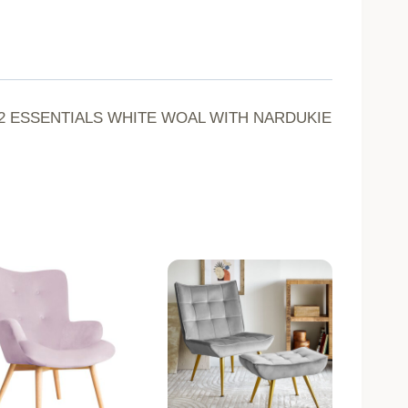
RINGS
WHITE
VOAL
 B2 ESSENTIALS WHITE WOAL WITH NARDUKIE
WITH
TIP
140x250
717697