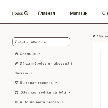
Перейти
к
Главная
Магазин
О 
Поиск
контенту
/
Мага
Поиск
Спальня
Dārza mēbeles un aksesuāri
dārzam
Бытовая техника
Dāvanas, svētku atribūti
Auto un moto preces