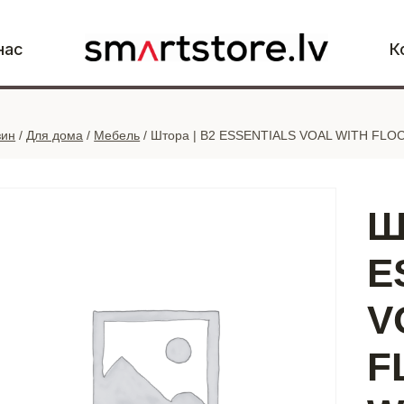
нас
К
зин
/
Для дома
/
Мебель
/
Штора | B2 ESSENTIALS VOAL WITH FLOCK
Ш
E
V
F