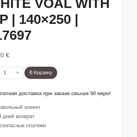
HITE VOAL WITH
717697
P | 140×250 |
17697
90
€
Количество
В Корзину
товара
Штора
латная доставка при заказе свыше 50 евро!
B2
вольный клиент
ESSENTIALS
 дней возврат
VOAL
зопасные платежи
WITH
FLOCK,