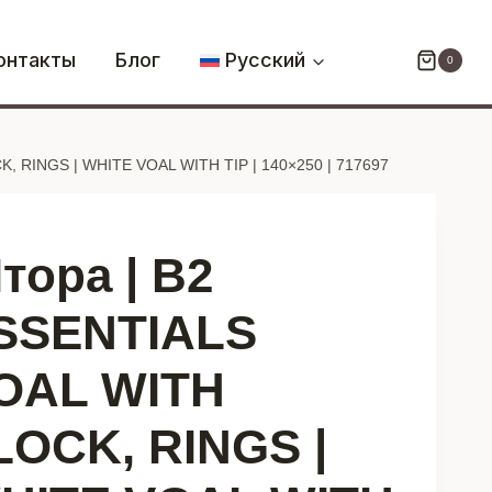
Штора
|
онтакты
Блог
Русский
0
B2
ESSENTIALS
VOAL
, RINGS | WHITE VOAL WITH TIP | 140×250 | 717697
WITH
FLOCK,
RINGS
|
тора | B2
WHITE
VOAL
SSENTIALS
WITH
OAL WITH
TIP
|
LOCK, RINGS |
140x250
|