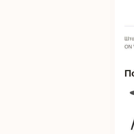
Што
ON 
П