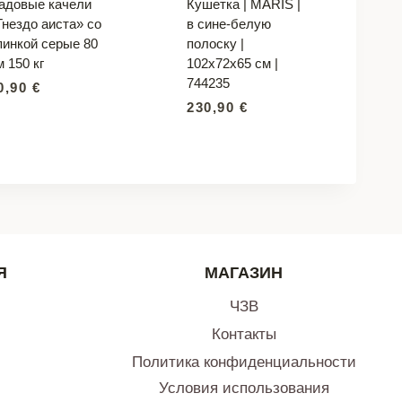
адовые качели
Кушетка | MARIS |
Гнездо аиста» со
в сине-белую
пинкой серые 80
полоску |
м 150 кг
102x72x65 см |
744235
0,90
€
230,90
€
Я
МАГАЗИН
ЧЗВ
Контакты
Политика конфиденциальности
Условия использования