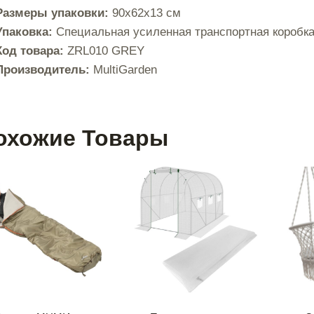
Размеры упаковки:
90x62x13 см
Упаковка:
Специальная усиленная транспортная коробк
Код товара:
ZRL010 GREY
Производитель:
MultiGarden
охожие Товары