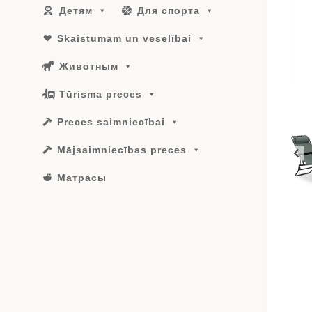
Детям
Для спорта
Skaistumam un veselībai
Животным
Tūrisma preces
Preces saimniecībai
Mājsaimniecības preces
Матрасы