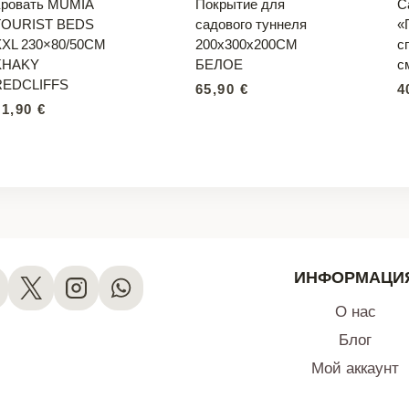
Кровать MUMIA
Покрытие для
С
TOURIST BEDS
садового туннеля
«
XXL 230×80/50CM
200x300x200CM
с
KHAKY
БЕЛОЕ
с
REDCLIFFS
65,90
€
4
51,90
€
ИНФОРМАЦИ
О нас
Блог
Мой аккаунт