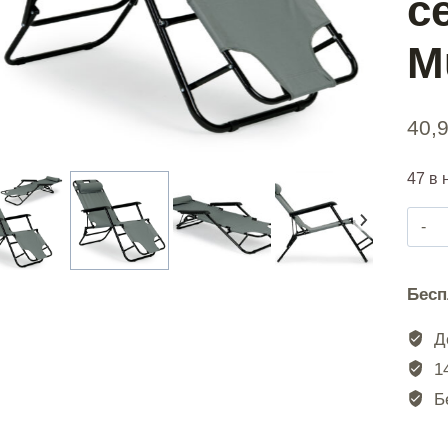
с
M
40,
47 в 
Бесп
До
14
Бе