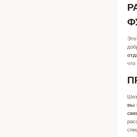
Р
Ф
Это
доб
отд
что
П
Шез
вы 
све
рас
спе