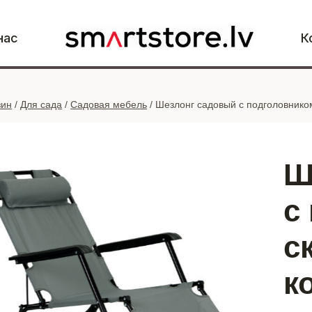
нас
К
зин
/
Для сада
/
Садовая мебель
/
Шезлонг садовый с подголовником
Ш
с
с
к