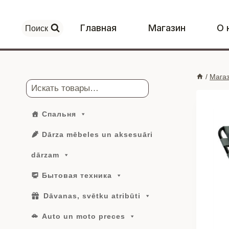
Перейти
к
Главная
Магазин
О 
Поиск
контенту
/
Мага
Поиск
Спальня
Dārza mēbeles un aksesuāri
dārzam
Бытовая техника
Dāvanas, svētku atribūti
Auto un moto preces