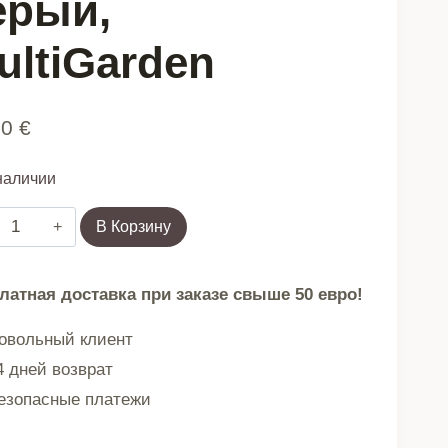
ерый,
ultiGarden
90
€
наличии
Количество
В Корзину
товара
Шезлонг
латная доставка при заказе свыше 50 евро!
садовый
с
вольный клиент
подголовником,
 дней возврат
складная
зопасные платежи
конструкция,
серый,