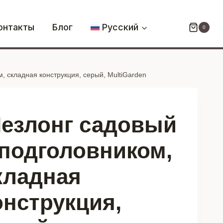
Шезлонг
садовый
онтакты
Блог
Русский
0
с
подголовником,
складная
, складная конструкция, серый, MultiGarden
конструкция,
серый,
MultiGarden
езлонг садовый
 подголовником,
кладная
онструкция,