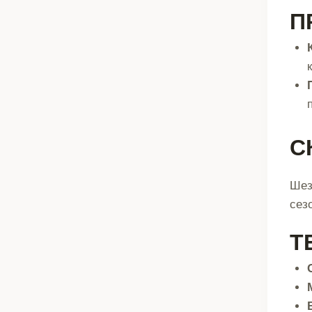
П
С
Шез
сез
Т