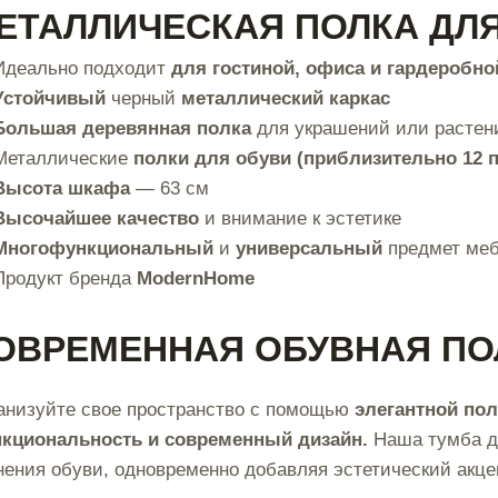
ЕТАЛЛИЧЕСКАЯ ПОЛКА ДЛ
Идеально подходит
для гостиной, офиса и гардеробно
Устойчивый
черный
металлический каркас
Большая деревянная полка
для украшений или растен
Металлические
полки для обуви (приблизительно 12 п
Высота шкафа
— 63 см
Высочайшее качество
и внимание к эстетике
Многофункциональный
и
универсальный
предмет ме
Продукт бренда
ModernHome
ОВРЕМЕННАЯ ОБУВНАЯ ПОЛ
анизуйте свое пространство с помощью
элегантной пол
кциональность и современный дизайн.
Наша тумба д
нения обуви, одновременно добавляя эстетический акце