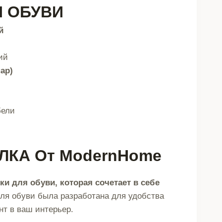
Я ОБУВИ
й
ий
ар)
бели
КА От ModernHome
ки для обуви, которая сочетает в себе
ля обуви была разработана для удобства
нт в ваш интерьер.