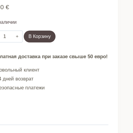
90
€
наличии
Количество
В Корзину
товара
Тумба
латная доставка при заказе свыше 50 евро!
для
обуви,
вольный клиент
подставка,
 дней возврат
полка,
зопасные платежи
лофт,
3
уровня
ModernHome