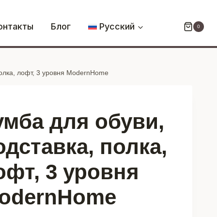
Тумба
для
онтакты
Блог
Русский
0
обуви,
подставка,
полка,
полка, лофт, 3 уровня ModernHome
лофт,
3
уровня
ModernHome
умба для обуви,
одставка, полка,
офт, 3 уровня
odernHome