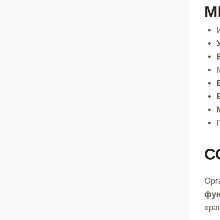
М
С
Орг
фун
хра