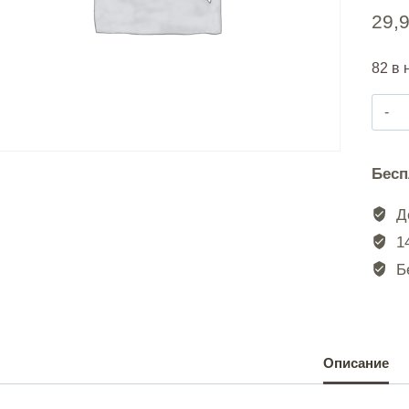
29,
82 в 
Бесп
До
14
Бе
Описание