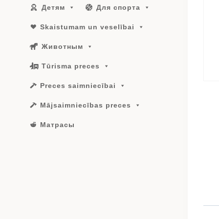
Детям
Для спорта
Skaistumam un veselībai
Животным
Tūrisma preces
Preces saimniecībai
Mājsaimniecības preces
Матрасы