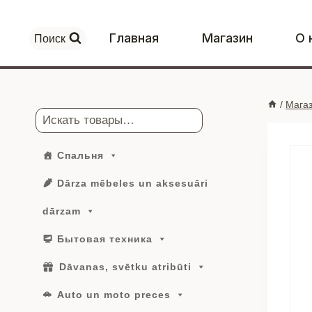
Перейти
к
Главная
Магазин
О 
Поиск
контенту
/
Мага
Поиск
Спальня
Dārza mēbeles un aksesuāri
dārzam
Бытовая техника
Dāvanas, svētku atribūti
Auto un moto preces