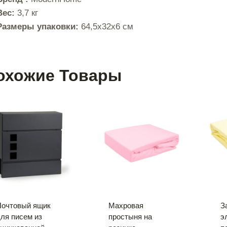
Вес:
3,7 кг
Размеры упаковки:
64,5x32x6 см
охожие Товары
Почтовый ящик
Махровая
З
ля писем из
простыня на
э