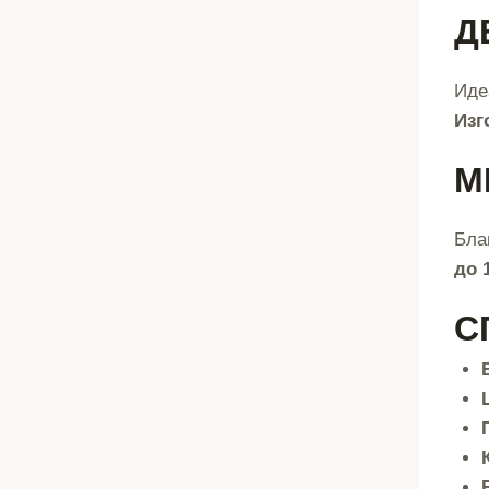
Д
Иде
Изг
М
Бла
до 
С