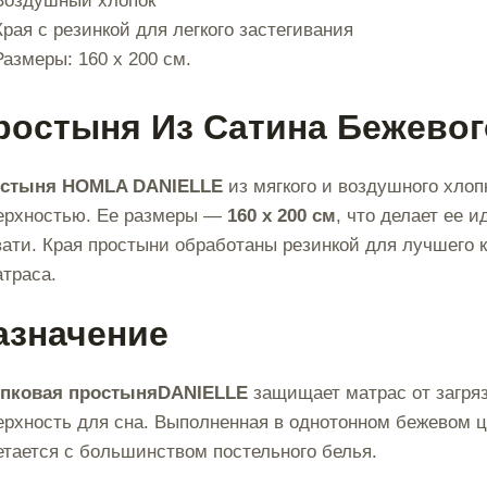
Воздушный хлопок
Края с резинкой для легкого застегивания
Размеры: 160 x 200 см.
ростыня Из Сатина Бежевог
стыня HOMLA DANIELLE
из мягкого и воздушного хлоп
ерхностью. Ее размеры —
160 x 200 см
, что делает ее 
вати. Края простыни обработаны резинкой для лучшего
атраса.
азначение
пковая простыняDANIELLE
защищает матрас от загряз
ерхность для сна. Выполненная в однотонном бежевом ц
етается с большинством постельного белья.