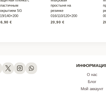
ащитная пленка с
Махровая
М
эластичным
простыня на
п
покрытием SG
резинке
р
19/140×200
016/110/120×200
0
66,90
€
20,90
€
2
ИНФОРМАЦИ
О нас
Блог
Мой аккаунт