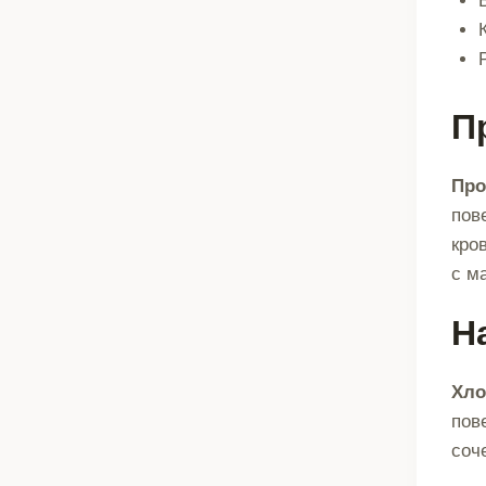
П
Про
пов
кро
с м
Н
Хло
пов
соч