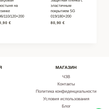
ахровая
Защитная пленка с
ростыня на
эластичным
езинке
покрытием SG
06/110/120×200
019/180×200
0,90
€
80,90
€
Я
МАГАЗИН
ЧЗВ
Контакты
Политика конфиденциальности
Условия использования
Блог