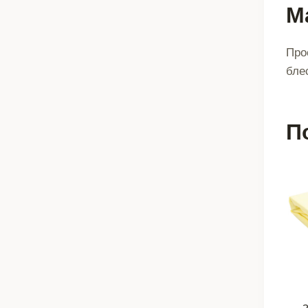
М
Про
бле
П