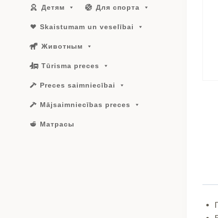
Детям
Для спорта
Skaistumam un veselībai
Животным
Tūrisma preces
Preces saimniecībai
Mājsaimniecības preces
Матрасы