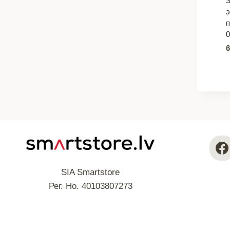
З
0
SIA Smartstore
Рег. Но. 40103807273