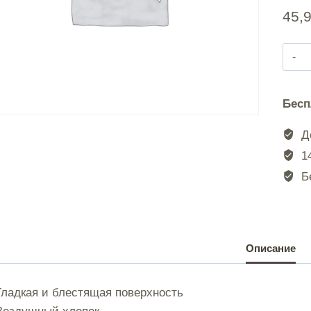
45,
Бесп
|
До
|
14
Бе
|
Описание
|
Гладкая и блестящая поверхность