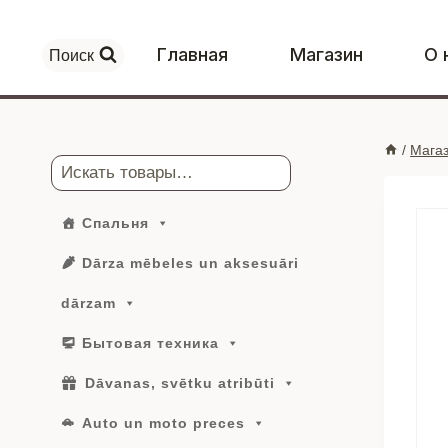
Перейти
к
Главная
Магазин
О 
Поиск
контенту
/
Мага
Поиск
Спальня
Dārza mēbeles un aksesuāri
dārzam
Бытовая техника
Dāvanas, svētku atribūti
Auto un moto preces