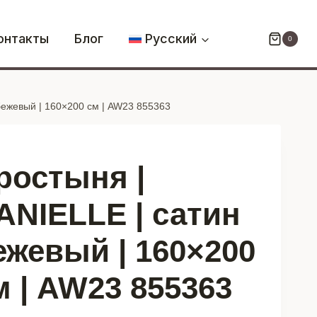
Простыня
|
онтакты
Блог
Русский
0
DANIELLE
|
сатин
бежевый | 160×200 см | AW23 855363
бежевый
|
160x200
см
ростыня |
|
AW23
ANIELLE | сатин
855363
ежевый | 160×200
м | AW23 855363