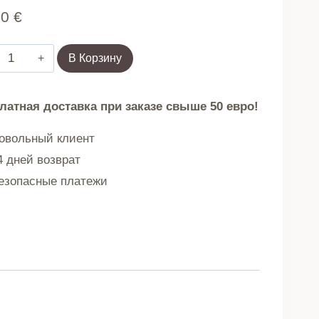
90
€
Количество
В Корзину
товара
Простыня
латная доставка при заказе свыше 50 евро!
DANIELLE
вольный клиент
 дней возврат
сатин
зопасные платежи
бежевый
160x200
см
AW23
855363