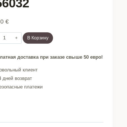
56032
90
€
Количество
В Корзину
товара
Одеяло
латная доставка при заказе свыше 50 евро!
CHENILLE
вольный клиент
 дней возврат
синель
зопасные платежи
розовая
130x170
см