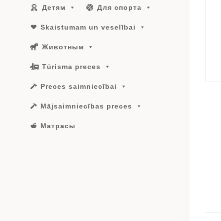
Детям
Для спорта
Skaistumam un veselībai
Животным
Tūrisma preces
Preces saimniecībai
Mājsaimniecības preces
Матрасы