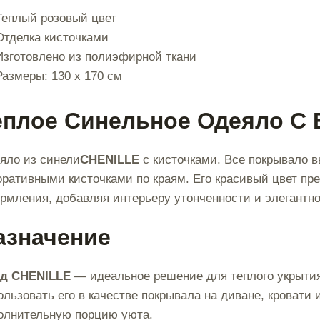
Теплый розовый цвет
Отделка кисточками
Изготовлено из полиэфирной ткани
Размеры: 130 x 170 см
еплое Синельное Одеяло С
яло из синели
CHENILLE
с кисточками. Все покрывало в
оративными кисточками по краям. Его красивый цвет пр
рмления, добавляя интерьеру утонченности и элегантно
азначение
д CHENILLE
— идеальное решение для теплого укрыти
ользовать его в качестве покрывала на диване, кровати 
олнительную порцию уюта.