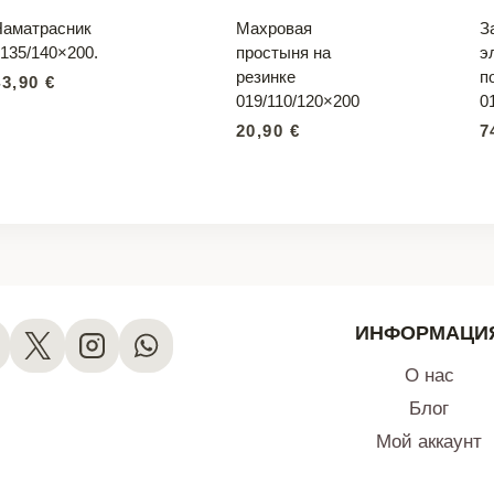
Наматрасник
Махровая
З
135/140×200.
простыня на
э
резинке
п
43,90
€
019/110/120×200
0
20,90
€
7
ИНФОРМАЦИ
О нас
Блог
Мой аккаунт