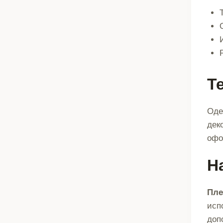
Т
Оде
дек
офо
Н
Пле
исп
доп