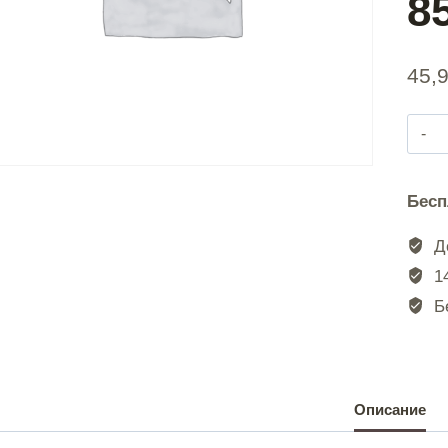
8
45,
Бесп
|
До
|
14
Бе
|
Описание
|