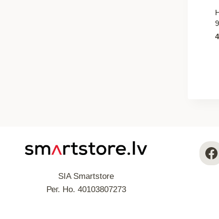
9
SIA Smartstore
Рег. Но. 40103807273