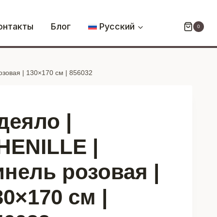
Одеяло
|
онтакты
Блог
Русский
0
CHENILLE
|
синель
озовая | 130×170 см | 856032
розовая
|
130x170
см
деяло |
|
856032
HENILLE |
инель розовая |
30×170 см |