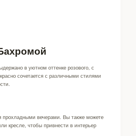
856032
 Бахромой
ыдержано в уютном оттенке розового, с
екрасно сочетается с различными стилями
сти.
я прохладными вечерами. Вы также можете
или кресле, чтобы привнести в интерьер