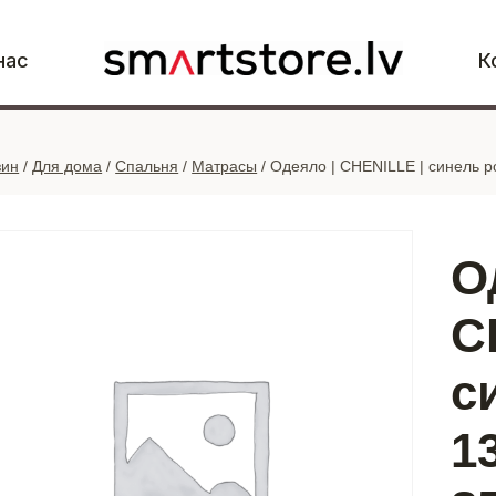
нас
К
зин
/
Для дома
/
Спальня
/
Матрасы
/
Одеяло | CHENILLE | синель р
О
C
с
1