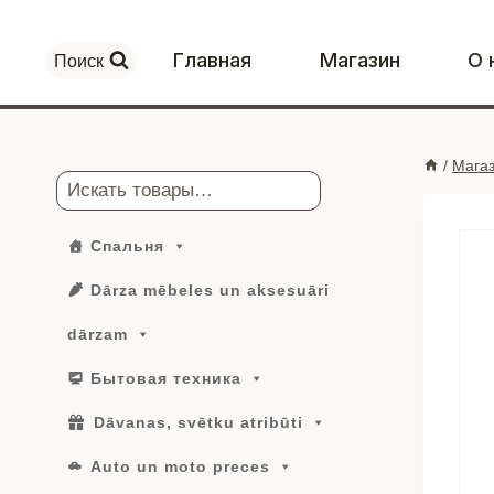
Перейти
к
Главная
Магазин
О 
Поиск
контенту
/
Мага
Поиск
Спальня
Dārza mēbeles un aksesuāri
dārzam
Бытовая техника
Dāvanas, svētku atribūti
Auto un moto preces