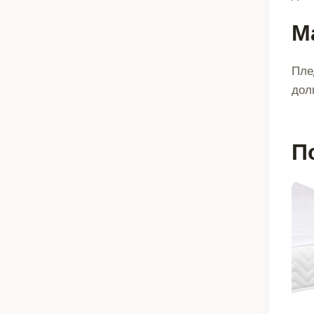
М
Пле
дол
П