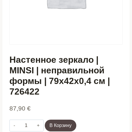
Настенное зеркало |
MINSI | неправильной
формы | 79x42x0,4 см |
726422
87,90
€
Количество
В Корзину
товара