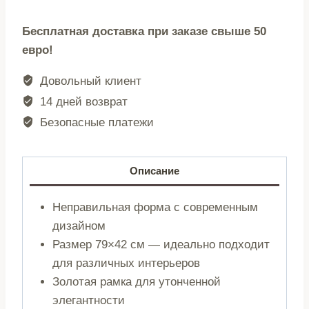
Настенное
Бесплатная доставка при заказе свыше 50
зеркало
евро!
|
MINSI
Довольный клиент
|
14 дней возврат
неправильной
Безопасные платежи
формы
|
79x42x0,4
Описание
см
|
Неправильная форма с современным
726422
дизайном
Размер 79×42 см — идеально подходит
для различных интерьеров
Золотая рамка для утонченной
элегантности