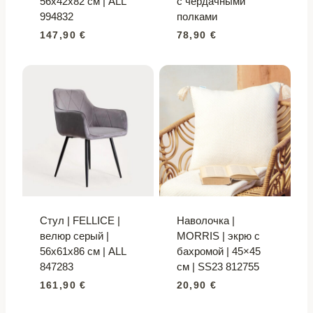
56x42x82 см | ALL
с чердачными
994832
полками
147,90
€
78,90
€
Стул | FELLICE |
Наволочка |
велюр серый |
MORRIS | экрю с
56x61x86 см | ALL
бахромой | 45×45
847283
см | SS23 812755
161,90
€
20,90
€