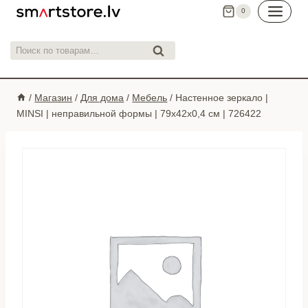
Перейти
0
к
контенту
Искать:
Поиск
/
Магазин
/
Для дома
/
Мебель
/
Настенное зеркало |
MINSI | неправильной формы | 79x42x0,4 см | 726422