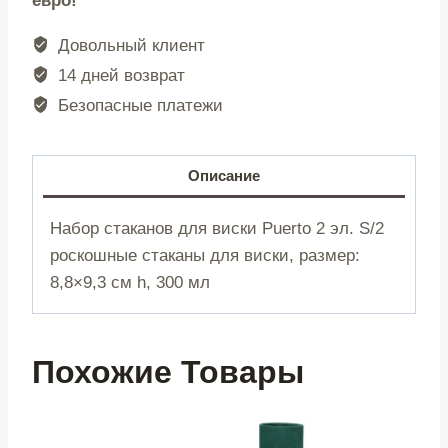
евро!
|
Puerto
Довольный клиент
|
14 дней возврат
Для
Безопасные платежи
виски
|
2
Описание
эл.
|
Набор стаканов для виски Puerto 2 эл. S/2
726712
роскошные стаканы для виски, размер:
8,8×9,3 см h, 300 мл
Похожие Товары