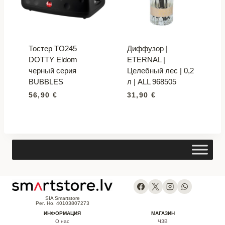
Тостер TO245
Диффузор |
DOTTY Eldom
ETERNAL |
черный серия
Целебный лес | 0,2
BUBBLES
л | ALL 968505
56,90
€
31,90
€
SIA Smartstore
Рег. Но. 40103807273
ИНФОРМАЦИЯ
МАГАЗИН
О нас
ЧЗВ