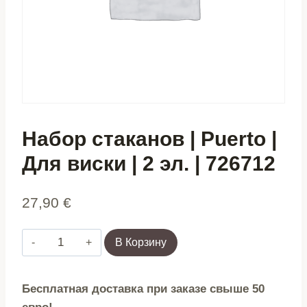
Набор стаканов | Puerto |
Для виски | 2 эл. | 726712
27,90
€
Количество
В Корзину
товара
Набор
Бесплатная доставка при заказе свыше 50
стаканов