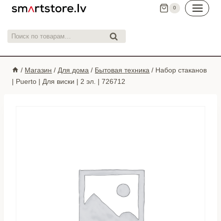
Перейти
0
к
контенту
Искать:
Поиск
/
Магазин
/
Для дома
/
Бытовая техника
/
Набор стаканов
| Puerto | Для виски | 2 эл. | 726712