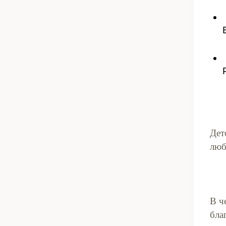
Дет
люб
В ч
бла