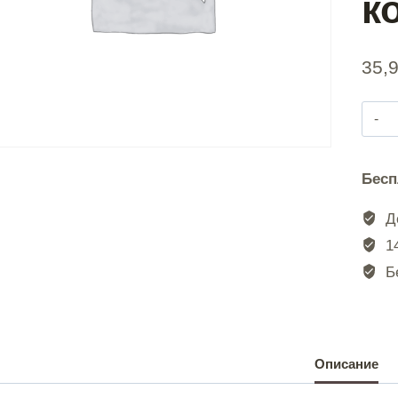
к
35,
Бесп
До
14
Бе
Описание