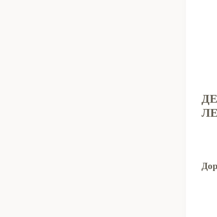
Д
Л
Дор