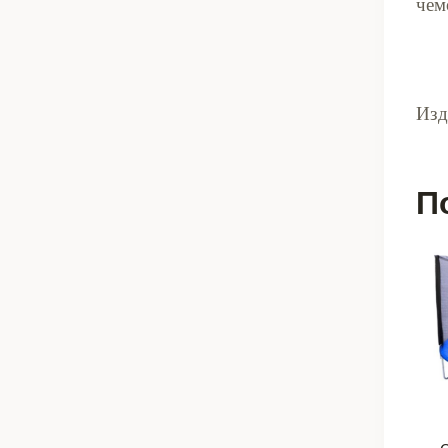
чем
Изд
П