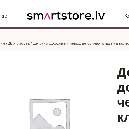
нас
К
зин
/
Для спорта
/
Детский дорожный чемодан ручная кладь на коле
Д
д
ч
к