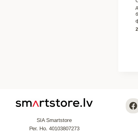
д
б
ф
SIA Smartstore
Рег. Но. 40103807273