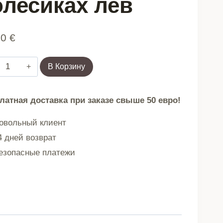
олесиках лев
90
€
Количество
В Корзину
товара
Детский
латная доставка при заказе свыше 50 евро!
дорожный
чемодан
вольный клиент
ручная
 дней возврат
кладь
зопасные платежи
на
колесиках
лев