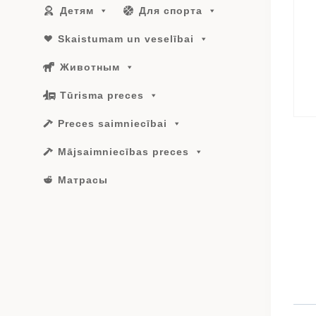
Детям
Для спорта
Skaistumam un veselībai
Животным
Tūrisma preces
Preces saimniecībai
Mājsaimniecības preces
Матрасы