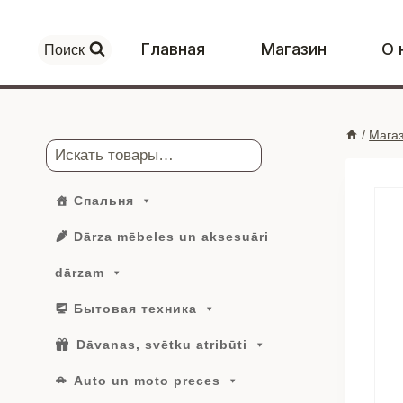
Перейти
к
Главная
Магазин
О 
Поиск
контенту
/
Мага
Поиск
Спальня
Dārza mēbeles un aksesuāri
dārzam
Бытовая техника
Dāvanas, svētku atribūti
Auto un moto preces