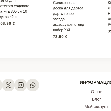
Сетка для
Силиконовая
К
етского садового
доска для дартса
Ф
атута 305 см 10
дартс топор
Н
утов 42 кг
звезда
X
208,90
€
аксессуары стенд
Р
набор XXL
3
72,90
€
ИНФОРМАЦИ
О нас
Блог
Мой аккаунт