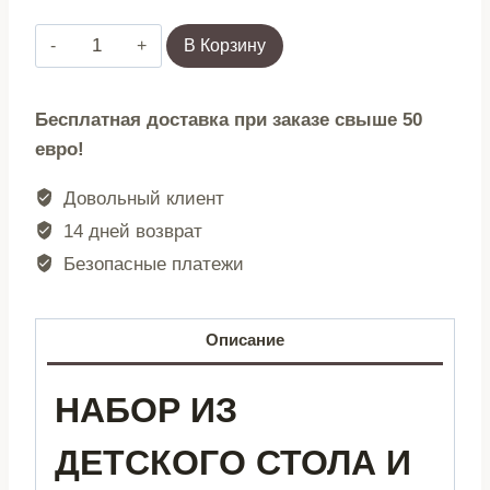
Количество
В Корзину
товара
Деревянный
Бесплатная доставка при заказе свыше 50
набор
евро!
детской
мебели
Довольный клиент
Стол
14 дней возврат
с
Безопасные платежи
меловой
доской
+
Описание
2
стула
НАБОР ИЗ
ECOTOYS
ДЕТСКОГО СТОЛА И