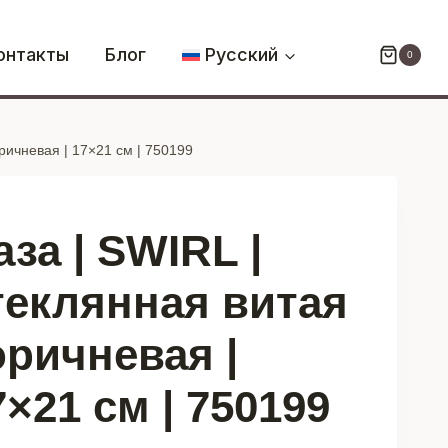
Ваза
|
онтакты
Блог
Русский
0
SWIRL
|
стеклянная
оричневая | 17×21 см | 750199
витая
коричневая
|
17x21
аза | SWIRL |
см
|
теклянная витая
750199
оричневая |
7×21 см | 750199