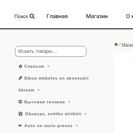
Перейти
к
Главная
Магазин
О 
Поиск
контенту
/
Мага
Поиск
Спальня
Dārza mēbeles un aksesuāri
dārzam
Бытовая техника
Dāvanas, svētku atribūti
Auto un moto preces