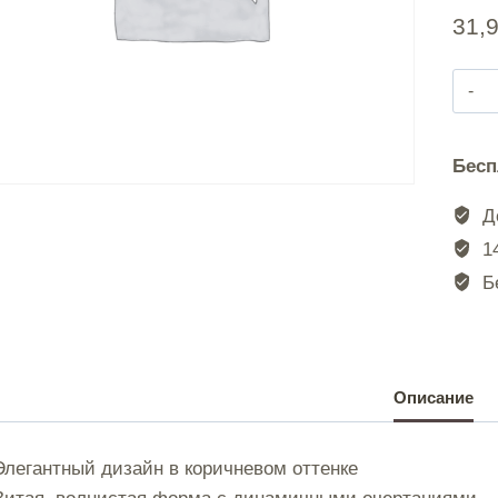
31,
Бесп
|
До
|
14
Бе
|
Описание
|
Элегантный дизайн в коричневом оттенке