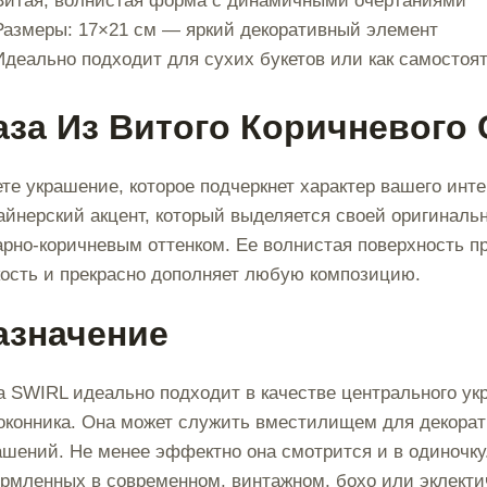
Витая, волнистая форма с динамичными очертаниями
Размеры: 17×21 см — яркий декоративный элемент
Идеально подходит для сухих букетов или как самостоя
аза Из Витого Коричневого 
те украшение, которое подчеркнет характер вашего инт
айнерский акцент, который выделяется своей оригинал
арно-коричневым оттенком. Ее волнистая поверхность 
кость и прекрасно дополняет любую композицию.
азначение
а SWIRL идеально подходит в качестве центрального ук
оконника. Она может служить вместилищем для декорат
ашений. Не менее эффектно она смотрится и в одиночку
рмленных в современном, винтажном, бохо или эклекти