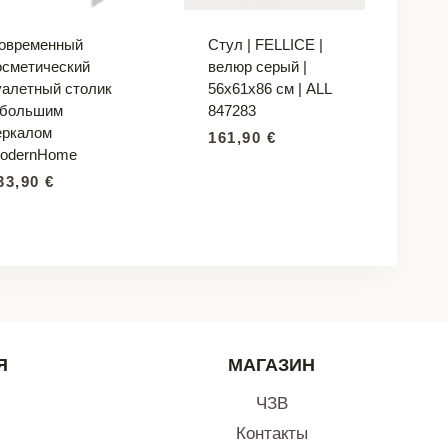
овременный
Стул | FELLICE |
осметический
велюр серый |
уалетный столик
56x61x86 см | ALL
 большим
847283
еркалом
161,90
€
odernHome
33,90
€
Я
МАГАЗИН
ЧЗВ
Контакты