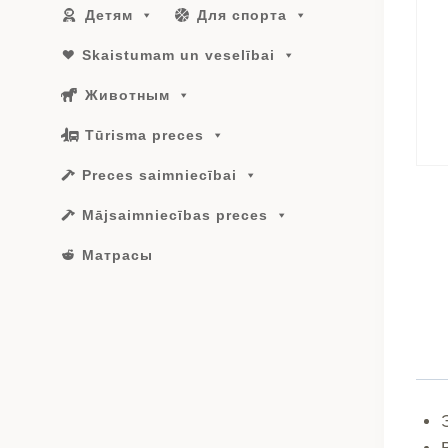
Детям
Для спорта
Skaistumam un veselībai
Животным
Tūrisma preces
Preces saimniecībai
Mājsaimniecības preces
Матрасы