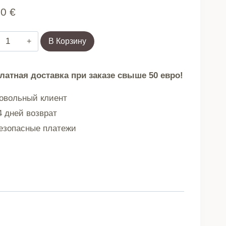
90
€
Количество
В Корзину
товара
Ваза
латная доставка при заказе свыше 50 евро!
SWIRL
вольный клиент
 дней возврат
стеклянная
зопасные платежи
витая
коричневая
17x21
см
750199