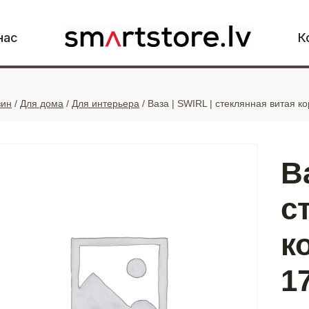
нас
К
зин
/
Для дома
/
Для интерьера
/
Ваза | SWIRL | стеклянная витая к
В
с
к
1