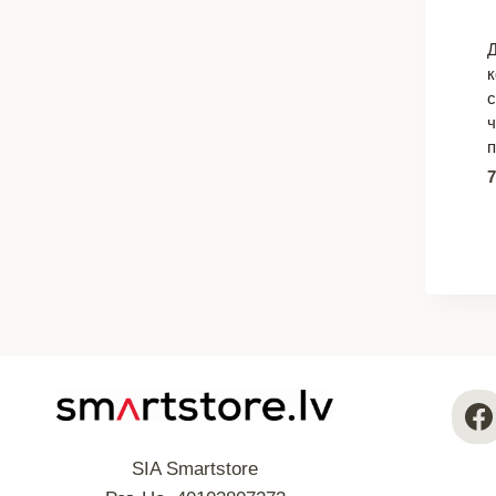
с
SIA Smartstore