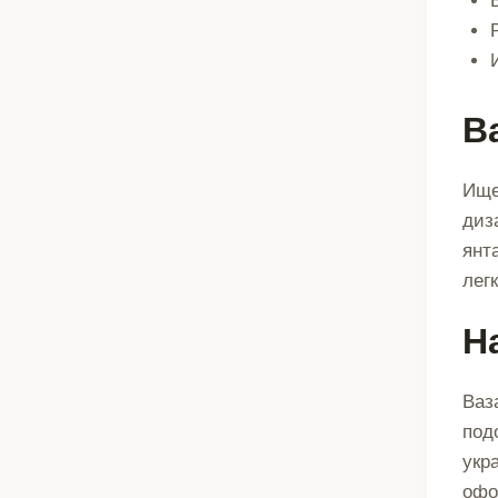
В
Ище
диз
янт
лег
Н
Ваз
под
укр
офо