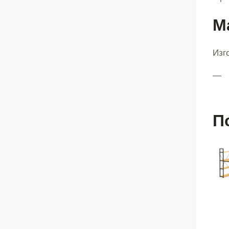
М
Изг
—
П