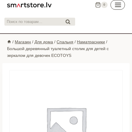
Перейти
0
к
контенту
Искать:
Поиск
/
Магазин
/
Для дома
/
Спальня
/
Наматрасники
/
Большой деревянный туалетный столик для детей с
зеркалом для девочек ECOTOYS