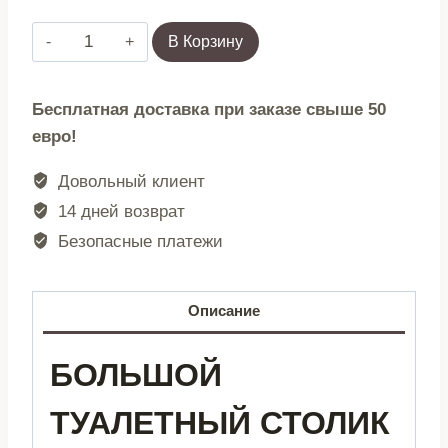
Количество
В Корзину
товара
Большой
Бесплатная доставка при заказе свыше 50
деревянный
евро!
туалетный
столик
Довольный клиент
для
14 дней возврат
детей
Безопасные платежи
с
зеркалом
для
Описание
девочек
ECOTOYS
БОЛЬШОЙ
ТУАЛЕТНЫЙ СТОЛИК