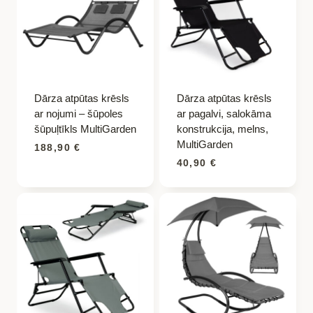
Dārza atpūtas krēsls
Dārza atpūtas krēsls
ar nojumi – šūpoles
ar pagalvi, salokāma
šūpuļtīkls MultiGarden
konstrukcija, melns,
MultiGarden
188,90
€
40,90
€