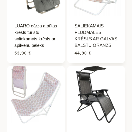
LUARO dārza atpūtas
SALIEKAMAIS
krēsls tūristu
PLUDMALES
saliekamais krēsls ar
KRĒSLS AR GALVAS
spilvenu pelēks
BALSTU ORANŽS
53,90
€
44,90
€