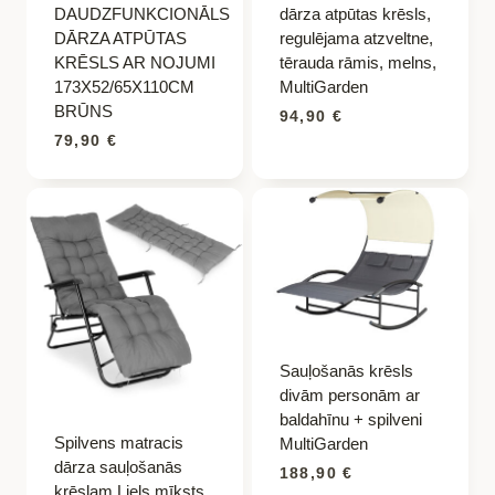
DAUDZFUNKCIONĀLS
dārza atpūtas krēsls,
DĀRZA ATPŪTAS
regulējama atzveltne,
KRĒSLS AR NOJUMI
tērauda rāmis, melns,
173X52/65X110CM
MultiGarden
BRŪNS
94,90
€
79,90
€
Sauļošanās krēsls
divām personām ar
baldahīnu + spilveni
Spilvens matracis
MultiGarden
dārza sauļošanās
188,90
€
krēslam Liels mīksts