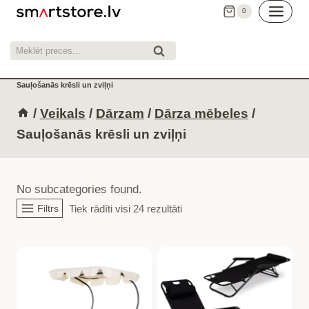
Skip
0
to
content
Meklēt:
Meklēt
Sauļošanās krēsli un zviļņi
/
Veikals
/
Dārzam
/
Dārza mēbeles
/
Sauļošanās krēsli un zviļņi
No subcategories found.
Filtrs
Tiek rādīti visi 24 rezultāti