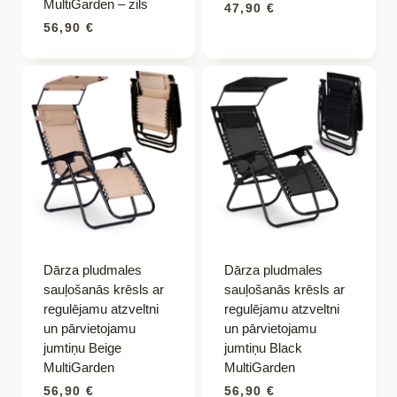
MultiGarden – zils
47,90
€
56,90
€
Dārza pludmales
Dārza pludmales
sauļošanās krēsls ar
sauļošanās krēsls ar
regulējamu atzveltni
regulējamu atzveltni
un pārvietojamu
un pārvietojamu
jumtiņu Beige
jumtiņu Black
MultiGarden
MultiGarden
56,90
€
56,90
€