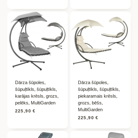
Dārza šūpoles,
Dārza šūpoles,
šūpuļtīkls, šūpuļtīkls,
šūpuļtīkls, šūpuļtīkls,
karājas krēsls, grozs,
piekaramais krēsls,
pelēks, MultiGarden
grozs, bēšs,
MultiGarden
225,90
€
225,90
€