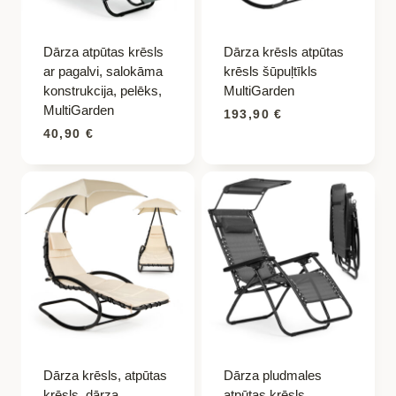
Dārza atpūtas krēsls
Dārza krēsls atpūtas
ar pagalvi, salokāma
krēsls šūpuļtīkls
konstrukcija, pelēks,
MultiGarden
MultiGarden
193,90
€
40,90
€
Dārza krēsls, atpūtas
Dārza pludmales
krēsls, dārza
atpūtas krēsls,