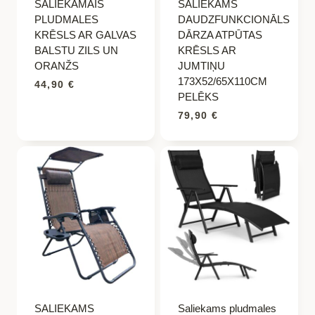
SALIEKAMAIS
SALIEKAMS
PLUDMALES
DAUDZFUNKCIONĀLS
KRĒSLS AR GALVAS
DĀRZA ATPŪTAS
BALSTU ZILS UN
KRĒSLS AR
ORANŽS
JUMTIŅU
173X52/65X110CM
44,90
€
PELĒKS
79,90
€
SALIEKAMS
Saliekams pludmales