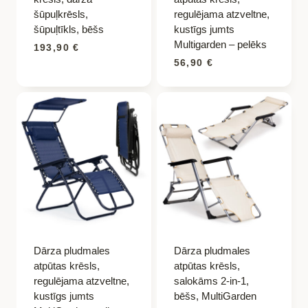
šūpuļkrēsls,
regulējama atzveltne,
šūpuļtīkls, bēšs
kustīgs jumts
Multigarden – pelēks
193,90
€
56,90
€
Dārza pludmales
Dārza pludmales
atpūtas krēsls,
atpūtas krēsls,
regulējama atzveltne,
salokāms 2-in-1,
kustīgs jumts
bēšs, MultiGarden