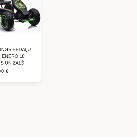
INGS PEDĀĻU
 ENERO 18
S UN ZAĻŠ
90
€