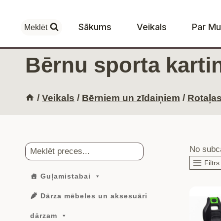
Skip
to
Sākums
Veikals
Par M
Meklēt
content
Bērnu sporta karti
/
Veikals
/
Bērniem un zīdaiņiem
/
Rotaļas
Meklēt
No subca
Filtrs
Guļamistabai
Dārza mēbeles un aksesuāri
dārzam