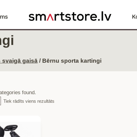
ums
K
ngi
 svaigā gaisā
/
Bērnu sporta kartingi
tegories found.
Tiek rādīts viens rezultāts