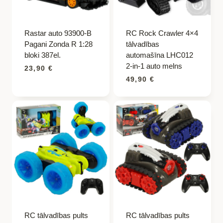
Rastar auto 93900-B
RC Rock Crawler 4×4
Pagani Zonda R 1:28
tālvadības
bloki 387el.
automašīna LHC012
2-in-1 auto melns
23,90
€
49,90
€
RC tālvadības pults
RC tālvadības pults