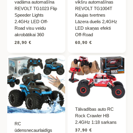
vadāma automašīna
vikšru automašīnas
REVOLT TG1023 Flip
REVOLT TG1004T
Speeder Lights
Kaujas tvertnes
2.4GHz LED Off-
Lāzera duelis 2,4GHz
Road visu veidu
LED skaņas efekti
akrobātikai 360
Off-Road
28,90
€
60,90
€
Tālvadības auto RC
Rock Crawler HB
2.4GHz 1:18 sarkans
RC
ūdensnecaurlaidīgs
37,90
€