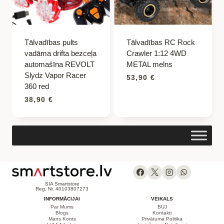
Tālvadības pults
Tālvadības RC Rock
vadāma drifta bezceļa
Crawler 1:12 4WD
automašīna REVOLT
METAL melns
Slydz Vapor Racer
53,90
€
360 red
38,90
€
SIA Smartstore
Reg. Nr. 40103807273
INFORMĀCIJAI
VEIKALS
Par Mums
BUJ
Blogs
Kontakti
Mans Konts
Privātuma Politika