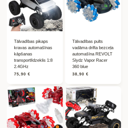
Tālvadības pikaps
Tālvadības pults
kravas automašīnas
vadāma drifta bezceļa
kāpšanas
automašīna REVOLT
transportlīdzeklis 1:8
Slydz Vapor Racer
2.4GHz
360 blue
75,90
€
38,90
€