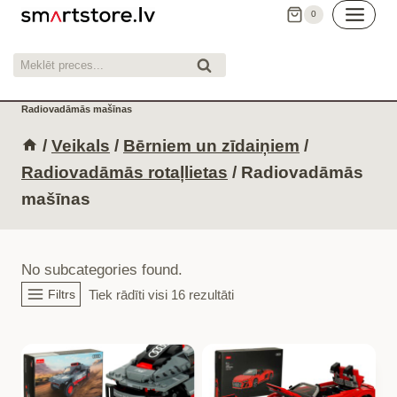
Skip
0
to
content
Meklēt:
Meklēt
Radiovadāmās mašīnas
/
Veikals
/
Bērniem un zīdaiņiem
/
Radiovadāmās rotaļlietas
/
Radiovadāmās
mašīnas
No subcategories found.
Filtrs
Tiek rādīti visi 16 rezultāti